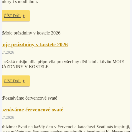
eniory i s modlitbou.
ČÍST DÁL
Moje prázdniny v kostele 2026
2.7.2026
apežská misijní díla připravila pro všechny děti letní aktivitu MOJE
PRÁZDNINY V KOSTELE.
ČÍST DÁL
Poznáváme červencové svaté
0.7.2026
abízíme: Svatí na každý den v červenci a katechezi Svatí nás inspirují,
de se můžete pro červenec nechat povzbudit a inspirovat bl. Hroznatou