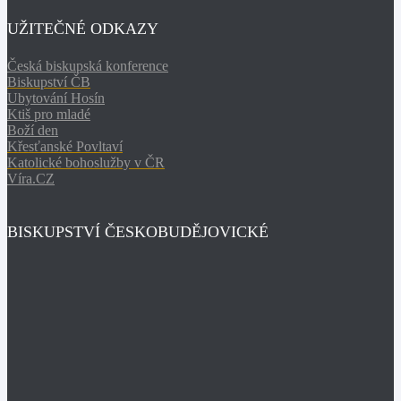
UŽITEČNÉ ODKAZY
Česká biskupská konference
Biskupství ČB
Ubytování Hosín
Ktiš pro mladé
Boží den
Křesťanské Povltaví
Katolické bohoslužby v ČR
Víra.CZ
BISKUPSTVÍ ČESKOBUDĚJOVICKÉ