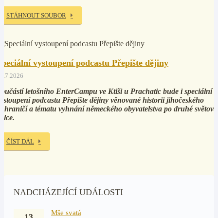
STÁHNOUT SOUBOR
Speciální vystoupení podcastu Přepište dějiny
5.7.2026
oučástí letošního EnterCampu ve Ktiši u Prachatic bude i speciální
ystoupení podcastu Přepište dějiny věnované historii jihočeského
ohraničí a tématu vyhnání německého obyvatelstva po druhé světové
álce.
ČÍST DÁL
NADCHÁZEJÍCÍ UDÁLOSTI
Mše svatá
13