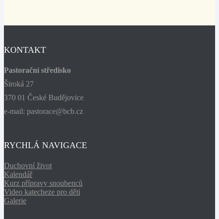
KONTAKT
Pastorační středisko
Široká 27
370 01 České Budějovice
e-mail: pastorace@bcb.cz
RYCHLÁ NAVIGACE
Duchovní život
Kalendář
Kurz přípravy snoubenců
Video katecheze pro děti
Galerie