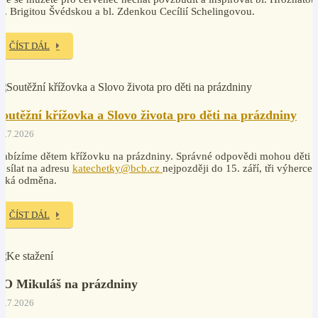
v. Brigitou Švédskou a bl. Zdenkou Cecílií Schelingovou.
ČÍST DÁL
Soutěžní křížovka a Slovo života pro děti na prázdniny
7.7.2026
abízíme dětem křížovku na prázdniny. Správné odpovědi mohou děti
osílat na adresu
katechetky@bcb.cz
nejpozději do 15. září, tři výherce
čeká odměna.
ČÍST DÁL
PO Mikuláš na prázdniny
7.7.2026