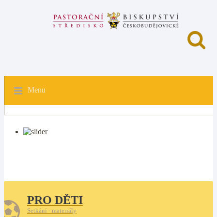
Menu
PRO DĚTI
Setkání - materiály