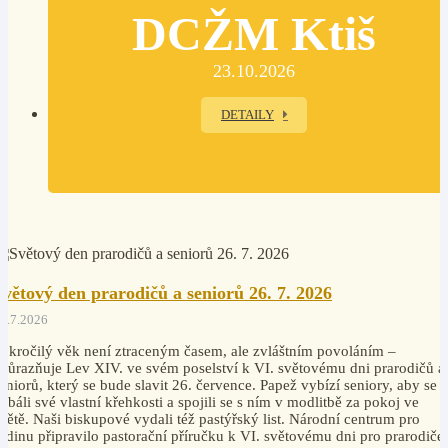
DCŽM Ktiš
23.10.2026
DETAILY
Světový den prarodičů a seniorů 26. 7. 2026
4.7.2026
okročilý věk není ztraceným časem, ale zvláštním povoláním –
důrazňuje Lev XIV. ve svém poselství k VI. světovému dni prarodičů a
eniorů, který se bude slavit 26. července. Papež vybízí seniory, aby se
ebáli své vlastní křehkosti a spojili se s ním v modlitbě za pokoj ve
větě. Naši biskupové vydali též pastýřský list. Národní centrum pro
odinu připravilo pastorační příručku k VI. světovému dni pro prarodiče