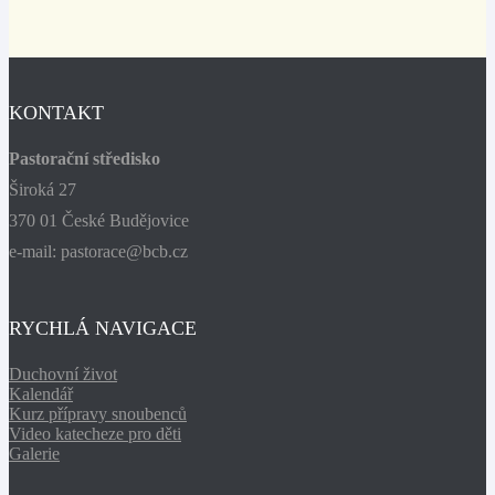
KONTAKT
Pastorační středisko
Široká 27
370 01 České Budějovice
e-mail: pastorace@bcb.cz
RYCHLÁ NAVIGACE
Duchovní život
Kalendář
Kurz přípravy snoubenců
Video katecheze pro děti
Galerie