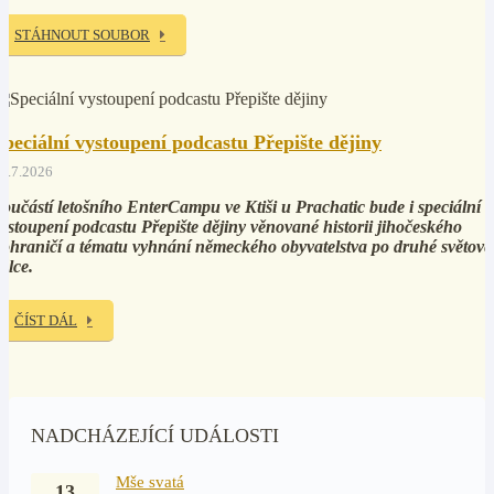
STÁHNOUT SOUBOR
Speciální vystoupení podcastu Přepište dějiny
5.7.2026
oučástí letošního EnterCampu ve Ktiši u Prachatic bude i speciální
ystoupení podcastu Přepište dějiny věnované historii jihočeského
ohraničí a tématu vyhnání německého obyvatelstva po druhé světové
álce.
ČÍST DÁL
NADCHÁZEJÍCÍ UDÁLOSTI
Mše svatá
13