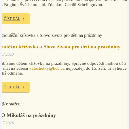
v. Brigitou Švédskou a bl. Zdenkou Cecílií Schelingovou.
ČÍST DÁL
Soutěžní křížovka a Slovo života pro děti na prázdniny
7.7.2026
abízíme dětem křížovku na prázdniny. Správné odpovědi mohou děti
osílat na adresu
katechetky@bcb.cz
nejpozději do 15. září, tři výherce
čeká odměna.
ČÍST DÁL
PO Mikuláš na prázdniny
7.7.2026