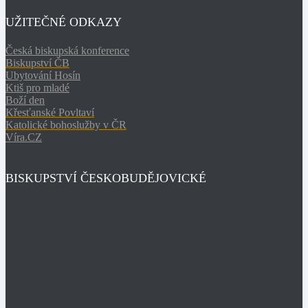
UŽITEČNÉ ODKAZY
Česká biskupská konference
Biskupství ČB
Ubytování Hosín
Ktiš pro mladé
Boží den
Křesťanské Povltaví
Katolické bohoslužby v ČR
Víra.CZ
BISKUPSTVÍ ČESKOBUDĚJOVICKÉ