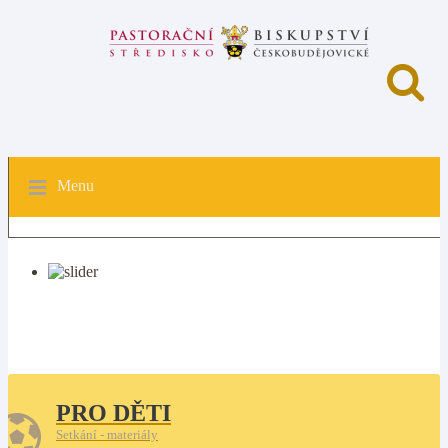
Menu
PRO DĚTI
Setkání - materiály