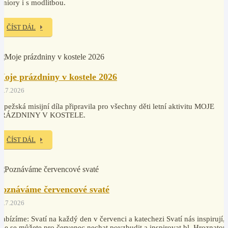
eniory i s modlitbou.
ČÍST DÁL
Moje prázdniny v kostele 2026
2.7.2026
apežská misijní díla připravila pro všechny děti letní aktivitu MOJE
PRÁZDNINY V KOSTELE.
ČÍST DÁL
Poznáváme červencové svaté
0.7.2026
abízíme: Svatí na každý den v červenci a katechezi Svatí nás inspirují,
de se můžete pro červenec nechat povzbudit a inspirovat bl. Hroznatou