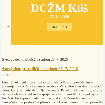
DCŽM Ktiš
23.10.2026
DETAILY
Světový den prarodičů a seniorů 26. 7. 2026
4.7.2026
okročilý věk není ztraceným časem, ale zvláštním povoláním –
důrazňuje Lev XIV. ve svém poselství k VI. světovému dni prarodičů a
eniorů, který se bude slavit 26. července. Papež vybízí seniory, aby se
ebáli své vlastní křehkosti a spojili se s ním v modlitbě za pokoj ve
větě. Naši biskupové vydali též pastýřský list. Národní centrum pro
odinu připravilo pastorační příručku k VI. světovému dni pro prarodiče