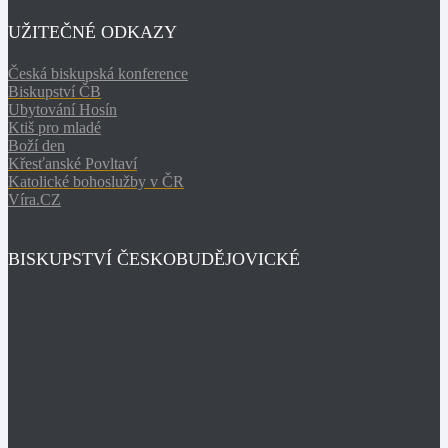
UŽITEČNÉ ODKAZY
Česká biskupská konference
Biskupství ČB
Ubytování Hosín
Ktiš pro mladé
Boží den
Křesťanské Povltaví
Katolické bohoslužby v ČR
Víra.CZ
BISKUPSTVÍ ČESKOBUDĚJOVICKÉ