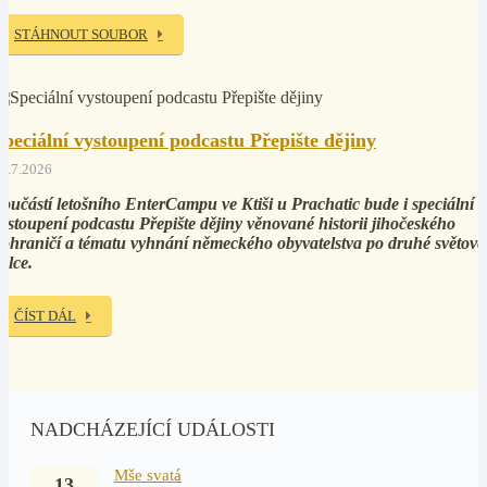
STÁHNOUT SOUBOR
Speciální vystoupení podcastu Přepište dějiny
5.7.2026
oučástí letošního EnterCampu ve Ktiši u Prachatic bude i speciální
ystoupení podcastu Přepište dějiny věnované historii jihočeského
ohraničí a tématu vyhnání německého obyvatelstva po druhé světové
álce.
ČÍST DÁL
NADCHÁZEJÍCÍ UDÁLOSTI
Mše svatá
13