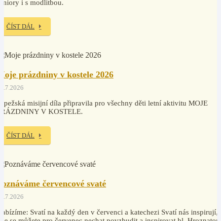
eniory i s modlitbou.
ČÍST DÁL
Moje prázdniny v kostele 2026
2.7.2026
apežská misijní díla připravila pro všechny děti letní aktivitu MOJE
PRÁZDNINY V KOSTELE.
ČÍST DÁL
Poznáváme červencové svaté
0.7.2026
abízíme: Svatí na každý den v červenci a katechezi Svatí nás inspirují,
de se můžete pro červenec nechat povzbudit a inspirovat bl. Hroznatou