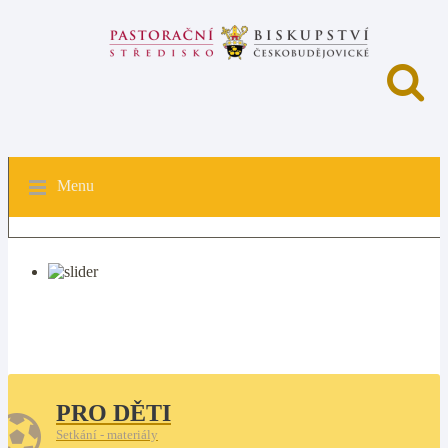
Menu
PRO DĚTI
Setkání - materiály