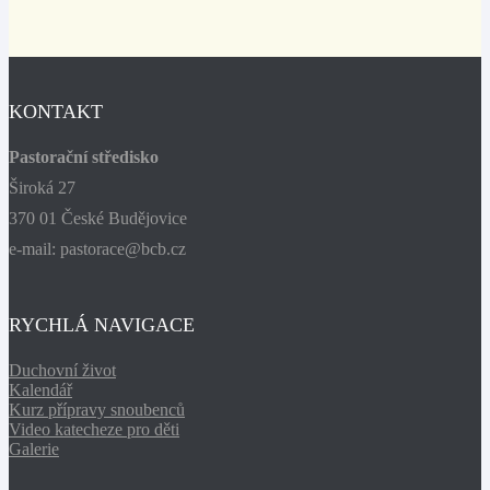
KONTAKT
Pastorační středisko
Široká 27
370 01 České Budějovice
e-mail: pastorace@bcb.cz
RYCHLÁ NAVIGACE
Duchovní život
Kalendář
Kurz přípravy snoubenců
Video katecheze pro děti
Galerie