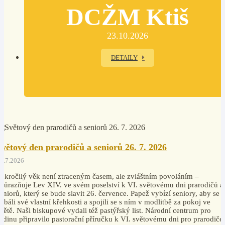
DCŽM Ktiš
23.10.2026
DETAILY
Světový den prarodičů a seniorů 26. 7. 2026
4.7.2026
okročilý věk není ztraceným časem, ale zvláštním povoláním –
důrazňuje Lev XIV. ve svém poselství k VI. světovému dni prarodičů a
eniorů, který se bude slavit 26. července. Papež vybízí seniory, aby se
ebáli své vlastní křehkosti a spojili se s ním v modlitbě za pokoj ve
větě. Naši biskupové vydali též pastýřský list. Národní centrum pro
odinu připravilo pastorační příručku k VI. světovému dni pro prarodiče