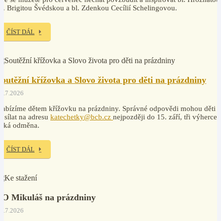
v. Brigitou Švédskou a bl. Zdenkou Cecílií Schelingovou.
ČÍST DÁL
Soutěžní křížovka a Slovo života pro děti na prázdniny
7.7.2026
abízíme dětem křížovku na prázdniny. Správné odpovědi mohou děti
osílat na adresu
katechetky@bcb.cz
nejpozději do 15. září, tři výherce
čeká odměna.
ČÍST DÁL
PO Mikuláš na prázdniny
7.7.2026