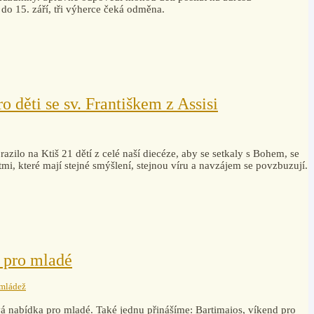
 do 15. září, tři výherce čeká odměna.
 děti se sv. Františkem z Assisi
azilo na Ktiš 21 dětí z celé naší diecéze, aby se setkaly s Bohem, se
mi, které mají stejné smýšlení, stejnou víru a navzájem se povzbuzují.
d pro mladé
 mládež
ývá nabídka pro mladé. Také jednu přinášíme: Bartimaios, víkend pro