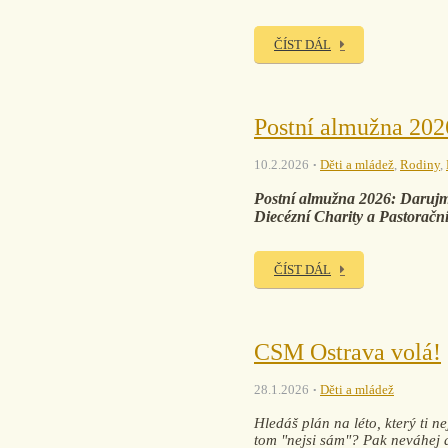
ČÍST DÁL
Postní almužna 202
10.2.2026
Děti a mládež
,
Rodiny
,
Postní almužna 2026: Darujme 
Diecézní Charity a Pastoračn
ČÍST DÁL
CSM Ostrava volá!
28.1.2026
Děti a mládež
Hledáš plán na léto, který ti n
tom "nejsi sám"? Pak neváhej a 