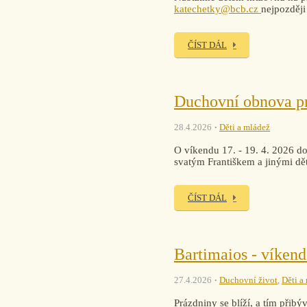
katechetky@bcb.cz
nejpozději
ČÍST DÁL
Duchovní obnova pro
28.4.2026
Děti a mládež
O víkendu 17. - 19. 4. 2026 dor
svatým Františkem a jinými dět
ČÍST DÁL
Bartimaios - víken
27.4.2026
Duchovní život
,
Děti a
Prázdniny se blíží, a tím přib