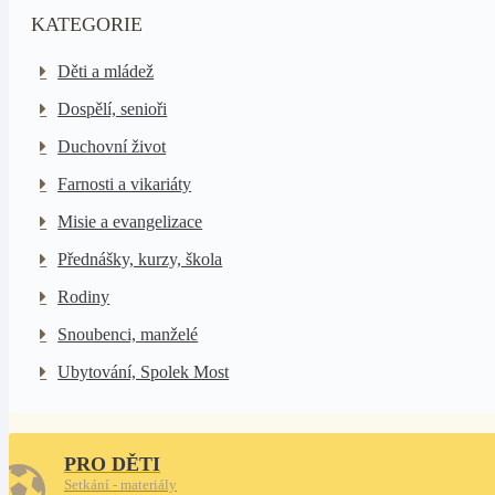
KATEGORIE
Děti a mládež
Dospělí, senioři
Duchovní život
Farnosti a vikariáty
Misie a evangelizace
Přednášky, kurzy, škola
Rodiny
Snoubenci, manželé
Ubytování, Spolek Most
PRO DĚTI
Setkání - materiály