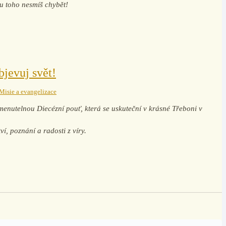
 u toho nesmíš chybět!
bjevuj svět!
Misie a evangelizace
enutelnou Diecézní pouť, která se uskuteční v krásné Třeboni v
í, poznání a radosti z víry.