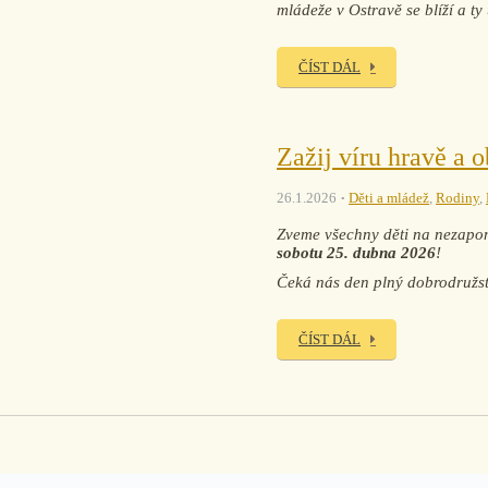
mládeže v Ostravě se blíží a ty
ČÍST DÁL
Zažij víru hravě a o
26.1.2026
Děti a mládež
,
Rodiny
,
Zveme všechny děti na nezapom
sobotu 25. dubna 2026
!
Čeká nás den plný dobrodružstv
ČÍST DÁL