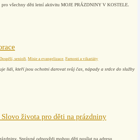
vila pro všechny děti letní aktivitu MOJE PRÁZDNINY V KOSTELE.
orace
Dospělí, senioři
,
Misie a evangelizace
,
Farnosti a vikariáty
je lidi, kteří jsou ochotni darovat svůj čas, nápady a srdce do služby
 Slovo života pro děti na prázdniny
ázdniny. Správné odpovědi mohou děti posílat na adresu