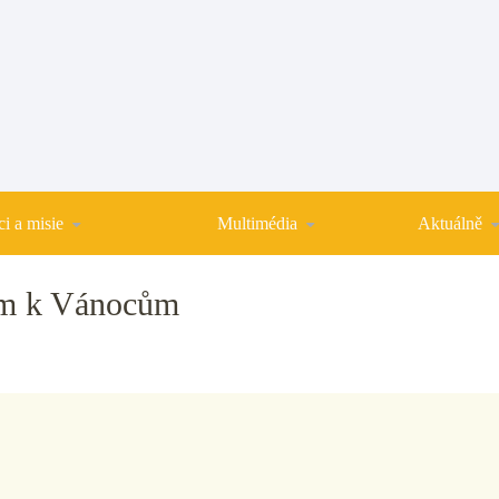
i a misie
Multimédia
Aktuálně
ým k Vánocům