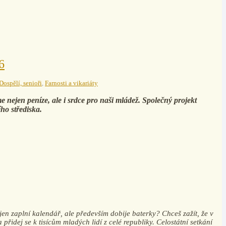
6
Dospělí, senioři
,
Farnosti a vikariáty
nejen peníze, ale i srdce pro naši mládež. Společný projekt
ího střediska.
ejen zaplní kalendář, ale především dobije baterky? Chceš zažít, že v
přidej se k tisícům mladých lidí z celé republiky. Celostátní setkání