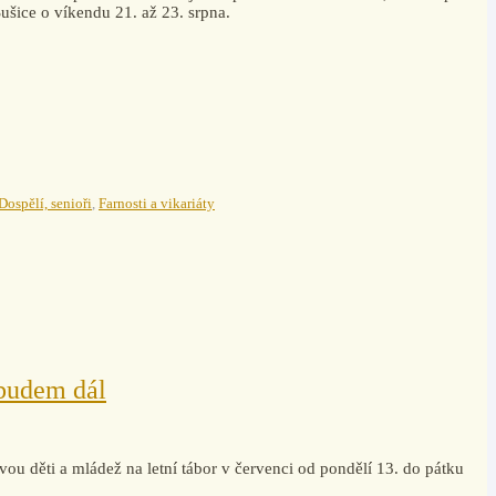
Sušice o víkendu 21. až 23. srpna.
Dospělí, senioři
,
Farnosti a vikariáty
 budem dál
vou děti a mládež na letní tábor v červenci od pondělí 13. do pátku