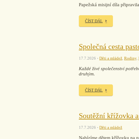
Papežská misijní díla připra
ČÍST DÁL
Společná cesta past
17.7.2026
Děti a mládež
,
Rodiny
,
Každé živé společenství potřebu
druhým.
ČÍST DÁL
Soutěžní křížovka a
17.7.2026
Děti a mládež
Nabízíme dětem křížovku na pr