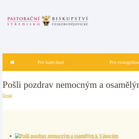
Pro katechezi
Pro evangelizac
Pošli pozdrav nemocným a osaměl
Úvod