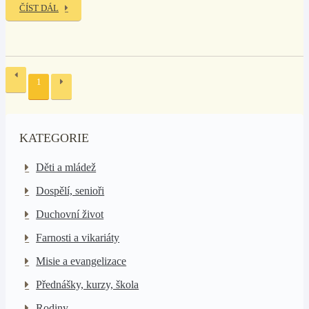
ČÍST DÁL
1
KATEGORIE
Děti a mládež
Dospělí, senioři
Duchovní život
Farnosti a vikariáty
Misie a evangelizace
Přednášky, kurzy, škola
Rodiny