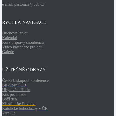
e-mail: pastorace@bcb.cz
RYCHLÁ NAVIGACE
Duchovní život
Kalendář
Kurz přípravy snoubenců
Video katecheze pro děti
Galerie
UŽITEČNÉ ODKAZY
Česká biskupská konference
Biskupství ČB
Ubytování Hosín
Ktiš pro mladé
Boží den
Křesťanské Povltaví
Katolické bohoslužby v ČR
Víra.CZ