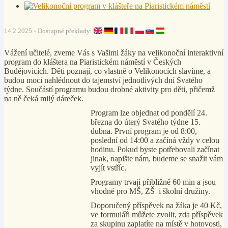
14.2.2025
Dostupné překlady:
Vážení učitelé, zveme Vás s Vašimi žáky na velikonoční interaktivní
program do kláštera na Piaristickém náměstí v Českých
Budějovicích. Děti poznají, co vlastně o Velikonocích slavíme, a
budou moci nahlédnout do tajemství jednotlivých dní Svatého
týdne. Součástí programu budou drobné aktivity pro děti, přičemž
na ně čeká milý dáreček.
Program lze objednat od pondělí 24.
března do úterý Svatého týdne 15.
dubna. První program je od 8:00,
poslední od 14:00 a začíná vždy v celou
hodinu. Pokud byste potřebovali začínat
jinak, napište nám, budeme se snažit vám
vyjít vstříc.
Programy trvají přibližně 60 min a jsou
vhodné pro MŠ, ZŠ i školní družiny.
Doporučený příspěvek na žáka je 40 Kč,
ve formuláři můžete zvolit, zda příspěvek
za skupinu zaplatíte na místě v hotovosti,