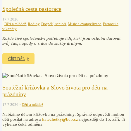
Společná cesta pastorace
17.7.2026
Děti a mládež
,
Rodiny
,
Dospělí, senioři
,
Misie a evangelizace
,
Farnosti a
vikariáty
Každé živé společenství potřebuje lidi, kteří jsou ochotni darovat
svůj čas, nápady a srdce do služby druhým.
ČÍST DÁL
Soutěžní křížovka a Slovo života pro děti na
prázdniny
17.7.2026
Děti a mládež
Nabízíme dětem křížovku na prázdniny. Správné odpovědi mohou
děti posílat na adresu
katechetky@bcb.cz
nejpozději do 15. září, tři
výherce čeká odměna.