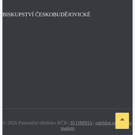
BISKUPSTVÍ ČESKOBUDĚJOVICKÉ
© 2026 Pastorační středisko BČB |
IS OMNIA
|
odebírat novinky e-
mailem