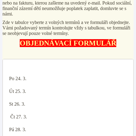
nebo na fakturu, kterou zašleme na uvedený e-mail. Pokud sociální,
finanční zázemí dětí neumožňuje poplatek zaplatit, domluvte se s
námi.
Zde v tabulce vyberte z volných termínů a ve formuláři objednejte.
Vámi požadovaný termín kontrolujte vždy s tabulkou, ve formuláři
se neobjevují pouze volné termíny.
OBJEDNÁVACÍ FORMULÁŘ
Po 24. 3.
Út 25. 3.
St 26. 3.
Čt 27. 3.
Pá 28. 3.