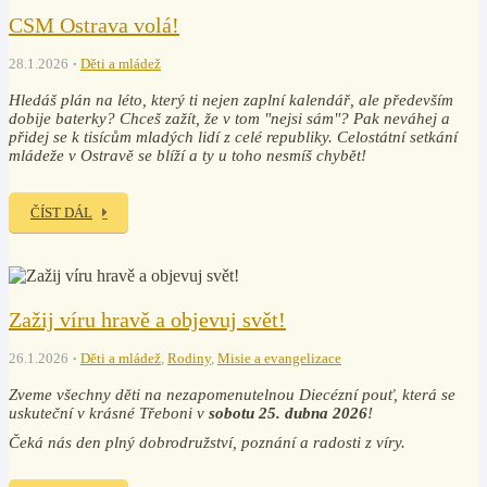
CSM Ostrava volá!
28.1.2026
Děti a mládež
Hledáš plán na léto, který ti nejen zaplní kalendář, ale především
dobije baterky? Chceš zažít, že v tom "nejsi sám"? Pak neváhej a
přidej se k tisícům mladých lidí z celé republiky. Celostátní setkání
mládeže v Ostravě se blíží a ty u toho nesmíš chybět!
ČÍST DÁL
Zažij víru hravě a objevuj svět!
26.1.2026
Děti a mládež
,
Rodiny
,
Misie a evangelizace
Zveme všechny děti na nezapomenutelnou Diecézní pouť, která se
uskuteční v krásné Třeboni v
sobotu 25. dubna 2026
!
Čeká nás den plný dobrodružství, poznání a radosti z víry.