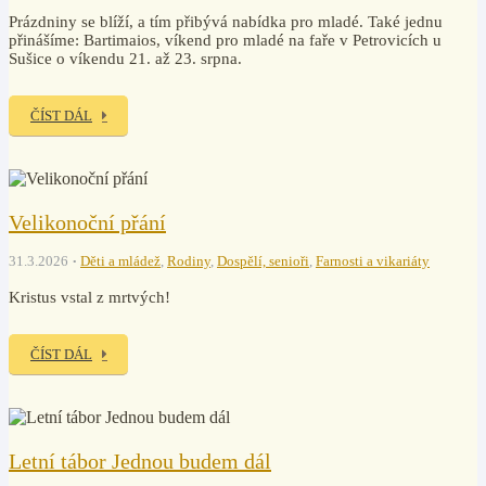
Prázdniny se blíží, a tím přibývá nabídka pro mladé. Také jednu
přinášíme: Bartimaios, víkend pro mladé na faře v Petrovicích u
Sušice o víkendu 21. až 23. srpna.
ČÍST DÁL
Velikonoční přání
31.3.2026
Děti a mládež
,
Rodiny
,
Dospělí, senioři
,
Farnosti a vikariáty
Kristus vstal z mrtvých!
ČÍST DÁL
Letní tábor Jednou budem dál