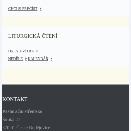
CHCI SI PŘEČÍST
LITURGICKÁ ČTENÍ
DNES
ZÍTRA
NEDĚLE
KALENDÁŘ
KONTAKT
Pastorační středisko
Široká 27
370 01 České Budějovice