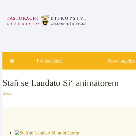
Pro katechezi
Pro evangelizac
Staň se Laudato Si‘ animátorem
Úvod