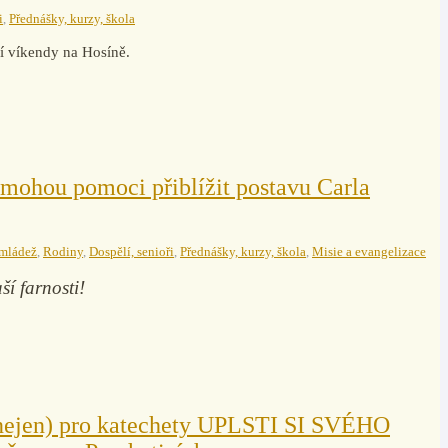
i
,
Přednášky, kurzy, škola
í víkendy na Hosíně.
 mohou pomoci přiblížit postavu Carla
 mládež
,
Rodiny
,
Dospělí, senioři
,
Přednášky, kurzy, škola
,
Misie a evangelizace
ší farnosti!
nejen) pro katechety UPLSTI SI SVÉHO