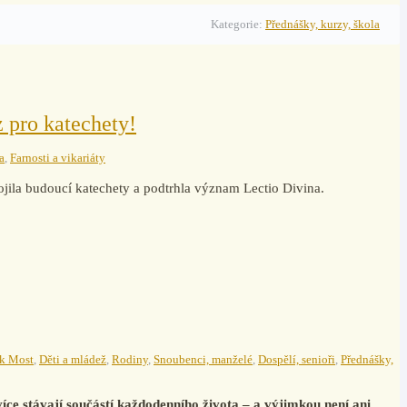
Kategorie:
Přednášky, kurzy, škola
 pro katechety!
a
,
Farnosti a vikariáty
ila budoucí katechety a podtrhla význam Lectio Divina.
ek Most
,
Děti a mládež
,
Rodiny
,
Snoubenci, manželé
,
Dospělí, senioři
,
Přednášky,
více stávají součástí každodenního života – a výjimkou není ani