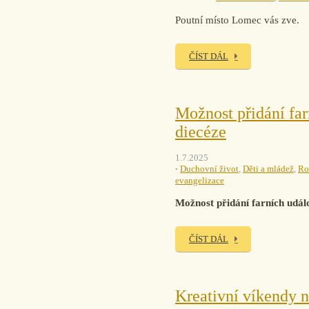
Poutní místo Lomec vás zve.
ČÍST DÁL
Možnost přidání far
diecéze
1.7.2025
Duchovní život
,
Děti a mládež
,
Ro
evangelizace
Možnost přidání farních udál
ČÍST DÁL
Kreativní víkendy 