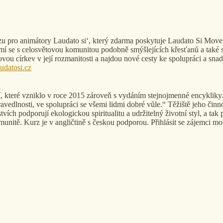
urzu pro animátory Laudato si‘, který zdarma poskytuje Laudato Si Move
mí se s celosvětovou komunitou podobně smýšlejících křesťanů a také s 
ovou církev v její rozmanitosti a najdou nové cesty ke spolupráci a snad
udatosi.cz
, které vzniklo v roce 2015 zároveň s vydáním stejnojmenné encykliky. 
avedlnosti, ve spolupráci se všemi lidmi dobré vůle.“ Těžiště jeho čin
tvích podporují ekologickou spiritualitu a udržitelný životní styl, a ta
omunitě. Kurz je v angličtině s českou podporou. Přihlásit se zájemci 