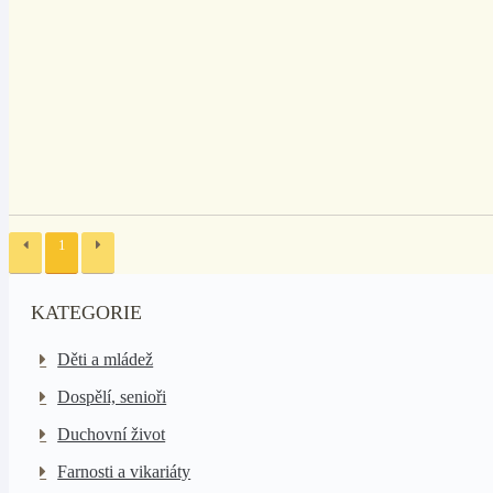
1
KATEGORIE
Děti a mládež
Dospělí, senioři
Duchovní život
Farnosti a vikariáty