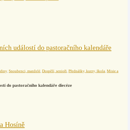
ních událostí do pastoračního kalendáře
diny
,
Snoubenci, manželé
,
Dospělí, senioři
,
Přednášky, kurzy, škola
,
Misie a
ostí do pastoračního kalendáře diecéze
na Hosíně