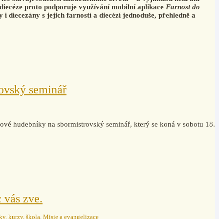
 diecéze proto podporuje využívání mobilní aplikace
Farnost do
y i diecezány s jejich farností a diecézí jednoduše, přehledně a
ovský seminář
vé hudebníky na sbormistrovský seminář, který se koná v sobotu 18.
 vás zve.
y, kurzy, škola
,
Misie a evangelizace