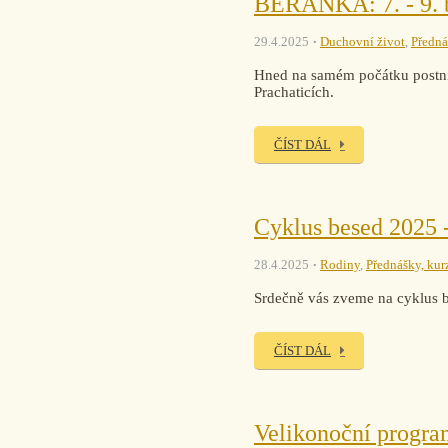
BERÁNKA: 7. - 9. b
29.4.2025
Duchovní život
,
Předná
Hned na samém počátku postní
Prachaticích.
ČÍST DÁL
Cyklus besed 2025 -
28.4.2025
Rodiny
,
Přednášky, kur
Srdečně vás zveme na cyklus b
ČÍST DÁL
Velikonoční program