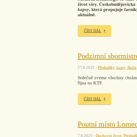
život víry. Českobudějovická
kapsy
, která propojuje farník
aktuálně.
ČÍST DÁL
Podzimní sbormistr
27.8.2025
Přednášky, kurzy, škola
Srdečně zveme všechny chrámo
října na KTF.
ČÍST DÁL
Poutní místo Lomec
7.8.2025
Duchovní život
,
Přednášk