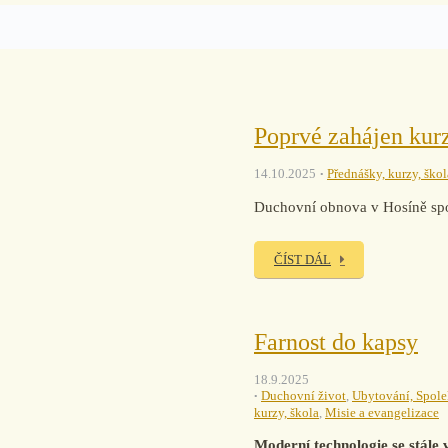
Poprvé zahájen kurz
14.10.2025
Přednášky, kurzy, škol
Duchovní obnova v Hosíně spoj
ČÍST DÁL
Farnost do kapsy
18.9.2025
Duchovní život
,
Ubytování, Spol
kurzy, škola
,
Misie a evangelizace
Moderní technologie se stále 