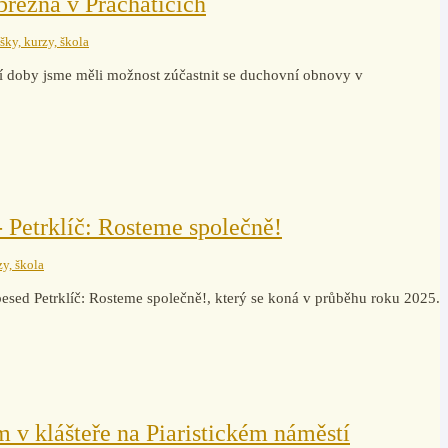
řezna v Prachaticích
šky, kurzy, škola
 doby jsme měli možnost zúčastnit se duchovní obnovy v
 Petrklíč: Rosteme společně!
zy, škola
esed Petrklíč: Rosteme společně!, který se koná v průběhu roku 2025.
 v klášteře na Piaristickém náměstí