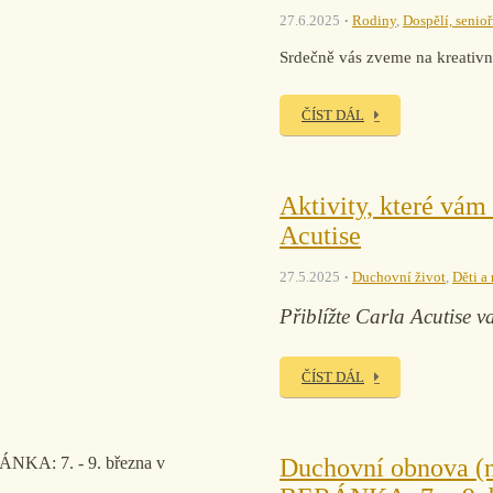
27.6.2025
Rodiny
,
Dospělí, senioř
Srdečně vás zveme na kreativn
ČÍST DÁL
Aktivity, které vám
Acutise
27.5.2025
Duchovní život
,
Děti a
Přiblížte Carla Acutise va
ČÍST DÁL
Duchovní obnova (