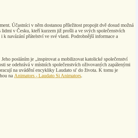
ment. Účastníci v něm dostanou příležitost propojit dvě dosud možná
lidmi v Česku, kteří kurzem již prošli a ve svých společenstvích
 i k navázání přátelství ve své vlasti. Podrobnější informace a
Jeho posláním je „inspirovat a mobilizovat katolické společenství
nosti se odehrává v místních společenstvích oživovaných zapálenými
k pracují na uvádění encykliky Laudato si' do života. K tomu je
mohou na
Animators - Laudato Si Animators
.