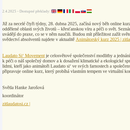
2.4.2025
Dostupné překlady:
Již za necelé čtyři týdny, 28. dubna 2025, začíná nový běh online k
oddělené oblasti svých životů – křesťanskou víru a péči o svět. Sezná
uvádějí do praxe, co se v něm naučili. Budou mít příležitost zažít svět
svědectví absolventů najdete v aktualitě
Animátorský kurz 2025 | zitla
Laudato Si‘ Movement
je celosvětové společenství modlitby a jednání
k péči o náš společný domov a k dosažení klimatické a ekologické spr
lidmi, kteří jako animátoři Laudato si‘ ve svých farnostech a společens
připravuje online kurz, který probíhá vlastním tempem ve virtuální k
Světla Hanke Jarošová
koordinátor
zitlaudatosi.cz |