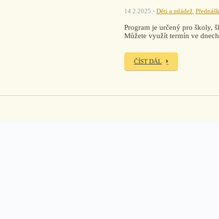
14.2.2025
Děti a mládež
,
Přednášk
Program je určený pro školy, š
Můžete využít termín ve dnech
ČÍST DÁL