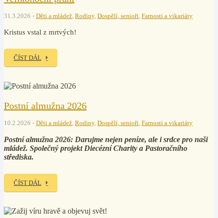
31.3.2026
Děti a mládež
,
Rodiny
,
Dospělí, senioři
,
Farnosti a vikariáty
Kristus vstal z mrtvých!
ČÍST DÁL
Postní almužna 2026
10.2.2026
Děti a mládež
,
Rodiny
,
Dospělí, senioři
,
Farnosti a vikariáty
Postní almužna 2026: Darujme nejen peníze, ale i srdce pro naši
mládež. Společný projekt Diecézní Charity a Pastoračního
střediska.
ČÍST DÁL