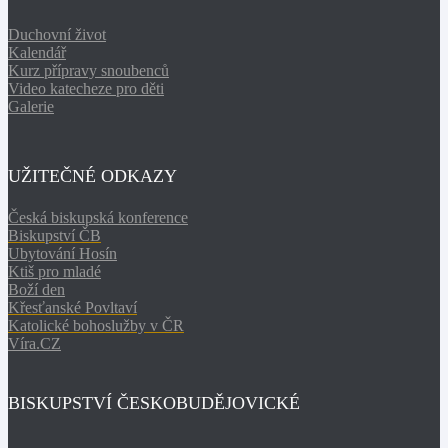
Duchovní život
Kalendář
Kurz přípravy snoubenců
Video katecheze pro děti
Galerie
UŽITEČNÉ ODKAZY
Česká biskupská konference
Biskupství ČB
Ubytování Hosín
Ktiš pro mladé
Boží den
Křesťanské Povltaví
Katolické bohoslužby v ČR
Víra.CZ
BISKUPSTVÍ ČESKOBUDĚJOVICKÉ