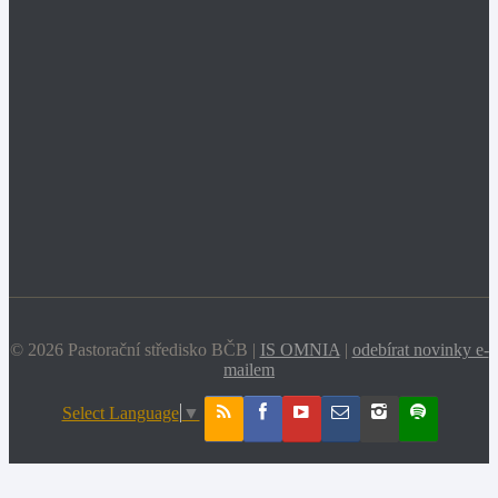
© 2026 Pastorační středisko BČB |
IS OMNIA
|
odebírat novinky e-
mailem
Select Language
▼