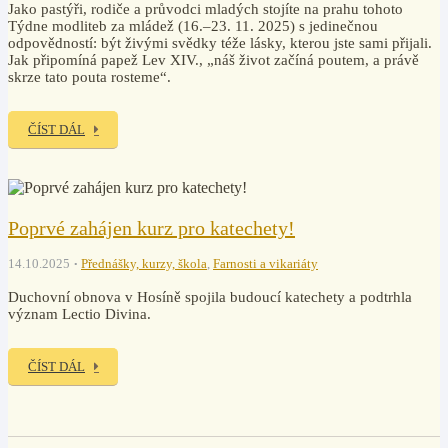
Jako pastýři, rodiče a průvodci mladých stojíte na prahu tohoto
Týdne modliteb za mládež (16.–23. 11. 2025) s jedinečnou
odpovědností: být živými svědky téže lásky, kterou jste sami přijali.
Jak připomíná papež Lev XIV., „náš život začíná poutem, a právě
skrze tato pouta rosteme“.
ČÍST DÁL
Poprvé zahájen kurz pro katechety!
14.10.2025
Přednášky, kurzy, škola
,
Farnosti a vikariáty
Duchovní obnova v Hosíně spojila budoucí katechety a podtrhla
význam Lectio Divina.
ČÍST DÁL