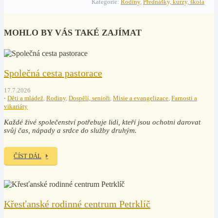
Kategorie:
Rodiny
,
Přednášky, kurzy, škola
MOHLO BY VÁS TAKÉ ZAJÍMAT
Společná cesta pastorace
17.7.2026
Děti a mládež
,
Rodiny
,
Dospělí, senioři
,
Misie a evangelizace
,
Farnosti a
vikariáty
Každé živé společenství potřebuje lidi, kteří jsou ochotni darovat
svůj čas, nápady a srdce do služby druhým.
ČÍST DÁL
Křesťanské rodinné centrum Petrklíč