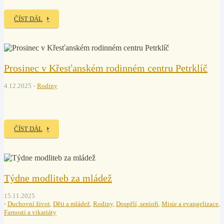
ČÍST DÁL
Prosinec v Křesťanském rodinném centru Petrklíč
4.12.2025
Rodiny
ČÍST DÁL
Týdne modliteb za mládež
15.11.2025
Duchovní život
,
Děti a mládež
,
Rodiny
,
Dospělí, senioři
,
Misie a evangelizace
,
Farnosti a vikariáty