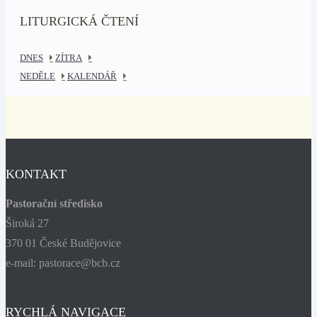
LITURGICKÁ ČTENÍ
DNES
ZÍTRA
NEDĚLE
KALENDÁŘ
KONTAKT
Pastorační středisko
Široká 27
370 01 České Budějovice
e-mail: pastorace@bcb.cz
RYCHLÁ NAVIGACE