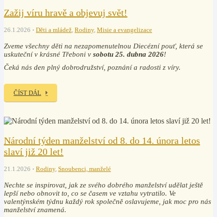
Zažij víru hravě a objevuj svět!
26.1.2026
Děti a mládež
,
Rodiny
,
Misie a evangelizace
Zveme všechny děti na nezapomenutelnou Diecézní pouť, která se
uskuteční v krásné Třeboni v
sobotu 25. dubna 2026
!
Čeká nás den plný dobrodružství, poznání a radosti z víry.
ČÍST DÁL
Národní týden manželství od 8. do 14. února letos
slaví již 20 let!
21.1.2026
Rodiny
,
Snoubenci, manželé
Nechte se inspirovat, jak ze svého dobrého manželství udělat ještě
lepší nebo obnovit to, co se časem ve vztahu vytratilo. Ve
valentýnském týdnu každý rok společně oslavujeme, jak moc pro nás
manželství znamená.