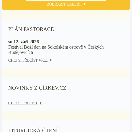
ZOBRAZIT GALERII
PLÁN PASTORACE
so.12. září 2026
Festival Boží den na Sokolském ostrově v Českých
Budějovicích
CHCI SI PŘEČÍST VÍC...
NOVINKY Z CÍRKEV.CZ
CHCI SI PŘEČÍST
LITURGICKÁ ČTENÍ