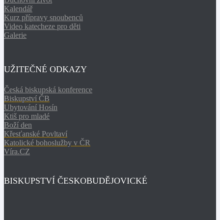
Kalendář
Kurz přípravy snoubenců
Video katecheze pro děti
Galerie
UŽITEČNÉ ODKAZY
Česká biskupská konference
Biskupství ČB
Ubytování Hosín
Ktiš pro mladé
Boží den
Křesťanské Povltaví
Katolické bohoslužby v ČR
Víra.CZ
BISKUPSTVÍ ČESKOBUDĚJOVICKÉ