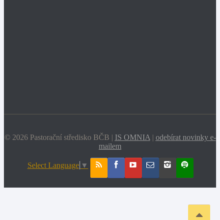
© 2026 Pastorační středisko BČB |
IS OMNIA
|
odebírat novinky e-
mailem
Select Language
▼