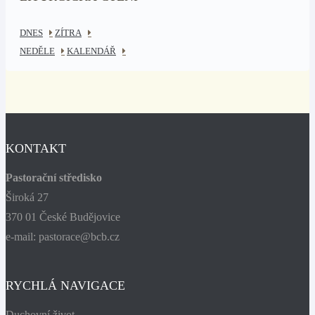
DNES
ZÍTRA
NEDĚLE
KALENDÁŘ
KONTAKT
Pastorační středisko
Široká 27
370 01 České Budějovice
e-mail: pastorace@bcb.cz
RYCHLÁ NAVIGACE
Duchovní život