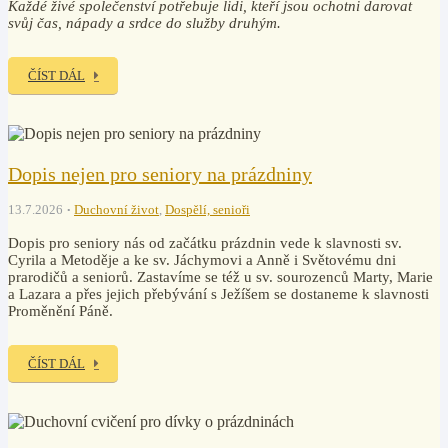
Každé živé společenství potřebuje lidi, kteří jsou ochotni darovat
svůj čas, nápady a srdce do služby druhým.
ČÍST DÁL
Dopis nejen pro seniory na prázdniny
13.7.2026
Duchovní život
,
Dospělí, senioři
Dopis pro seniory nás od začátku prázdnin vede k slavnosti sv.
Cyrila a Metoděje a ke sv. Jáchymovi a Anně i Světovému dni
prarodičů a seniorů. Zastavíme se též u sv. sourozenců Marty, Marie
a Lazara a přes jejich přebývání s Ježíšem se dostaneme k slavnosti
Proměnění Páně.
ČÍST DÁL