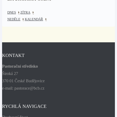
DNES
ZÍTRA
NEDĚLE
KALENDÁŘ
KONTAKT
Pastorační středisko
Široká 27
370 01 České Budějovice
e-mail: pastorace@bcb.cz
RYCHLÁ NAVIGACE