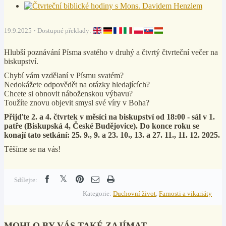
19.9.2025
Dostupné překlady:
Hlubší poznávání Písma svatého v druhý a čtvrtý čtvrteční večer na
biskupství.
Chybí vám vzdělaní v Písmu svatém?
Nedokážete odpovědět na otázky hledajících?
Chcete si obnovit náboženskou výbavu?
Toužíte znovu objevit smysl své víry v Boha?
Přijďte 2. a 4. čtvrtek v měsíci na biskupství od 18:00 - sál v 1.
patře (Biskupská 4, České Budějovice). Do konce roku se
konají tato setkání: 25. 9., 9. a 23. 10., 13. a 27. 11., 11. 12. 2025.
Těšíme se na vás!
Sdílejte:
Kategorie:
Duchovní život
,
Farnosti a vikariáty
MOHLO BY VÁS TAKÉ ZAJÍMAT