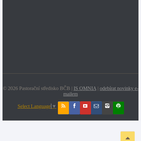
© 2026 Pastorační středisko BČB |
IS OMNIA
|
odebírat novinky e-
mailem
Select Language
▼