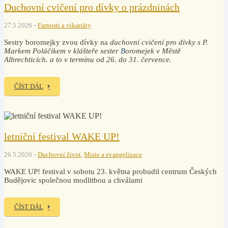
Duchovní cvičení pro dívky o prázdninách
27.5.2026
Farnosti a vikariáty
Sestry boromejky zvou dívky na
duchovní cvičení pro dívky
s P.
Markem Poláčikem v klášteře sester
B
oromejek v Městě
Albrechticích. a to v termínu od 26. do 31. července.
ČÍST DÁL
letniční festival WAKE UP!
26.5.2026
Duchovní život
,
Misie a evangelizace
WAKE UP! festival v sobotu 23. května probudil centrum Českých
Budějovic společnou modlitbou a chválami
ČÍST DÁL