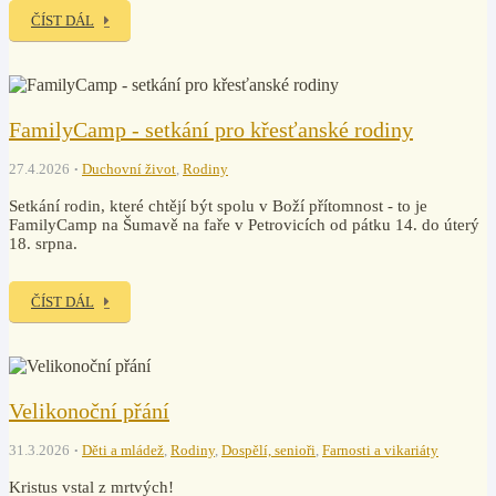
ČÍST DÁL
FamilyCamp - setkání pro křesťanské rodiny
27.4.2026
Duchovní život
,
Rodiny
Setkání rodin, které chtějí být spolu v Boží přítomnost - to je
FamilyCamp na Šumavě na faře v Petrovicích od pátku 14. do úterý
18. srpna.
ČÍST DÁL
Velikonoční přání
31.3.2026
Děti a mládež
,
Rodiny
,
Dospělí, senioři
,
Farnosti a vikariáty
Kristus vstal z mrtvých!