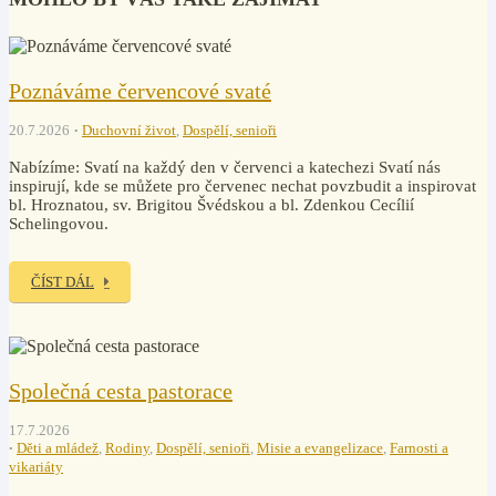
Poznáváme červencové svaté
20.7.2026
Duchovní život
,
Dospělí, senioři
Nabízíme: Svatí na každý den v červenci a katechezi Svatí nás
inspirují, kde se můžete pro červenec nechat povzbudit a inspirovat
bl. Hroznatou, sv. Brigitou Švédskou a bl. Zdenkou Cecílií
Schelingovou.
ČÍST DÁL
Společná cesta pastorace
17.7.2026
Děti a mládež
,
Rodiny
,
Dospělí, senioři
,
Misie a evangelizace
,
Farnosti a
vikariáty