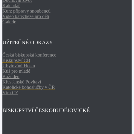
Duchovní život
Kalendář
Kurz přípravy snoubenců
Video katecheze pro děti
Galerie
UŽITEČNÉ ODKAZY
Česká biskupská konference
Biskupství ČB
Ubytování Hosín
Ktiš pro mladé
Boží den
Křesťanské Povltaví
Katolické bohoslužby v ČR
Víra.CZ
BISKUPSTVÍ ČESKOBUDĚJOVICKÉ