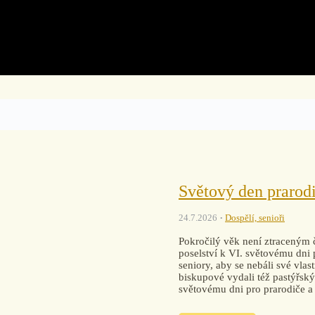
Světový den prarodi
24.7.2026
Dospělí, senioři
Pokročilý věk není ztraceným 
poselství k VI. světovému dni p
seniory, aby se nebáli své vlas
biskupové vydali též pastýřský
světovému dni pro prarodiče a 