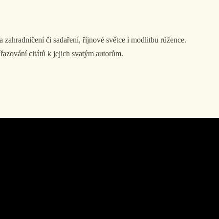
 zahradničení či sadaření, říjnové světce i modlitbu růžence.
řiřazování citátů k jejich svatým autorům.