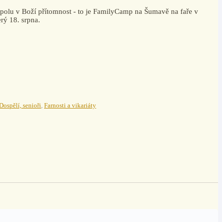
t spolu v Boží přítomnost - to je FamilyCamp na Šumavě na faře v
rý 18. srpna.
Dospělí, senioři
,
Farnosti a vikariáty