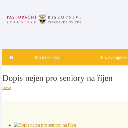
Pro katechezi
Pro evangelizac
Dopis nejen pro seniory na říjen
Úvod