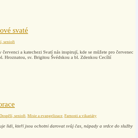
ové svaté
í, senioři
 červenci a katechezi Svatí nás inspirují, kde se můžete pro červenec
bl. Hroznatou, sv. Brigitou Švédskou a bl. Zdenkou Cecílií
orace
Dospělí, senioři
,
Misie a evangelizace
,
Farnosti a vikariáty
je lidi, kteří jsou ochotni darovat svůj čas, nápady a srdce do služby