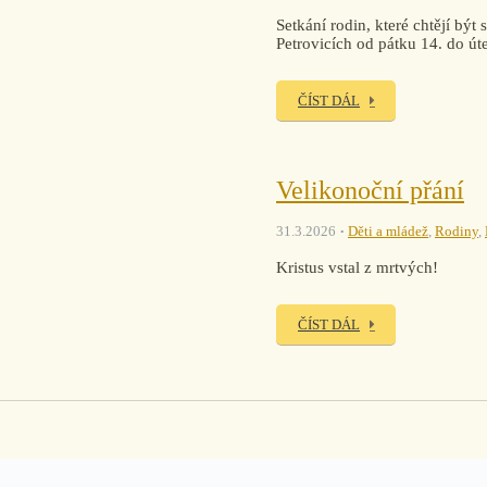
Setkání rodin, které chtějí bý
Petrovicích od pátku 14. do úte
ČÍST DÁL
Velikonoční přání
31.3.2026
Děti a mládež
,
Rodiny
,
Kristus vstal z mrtvých!
ČÍST DÁL