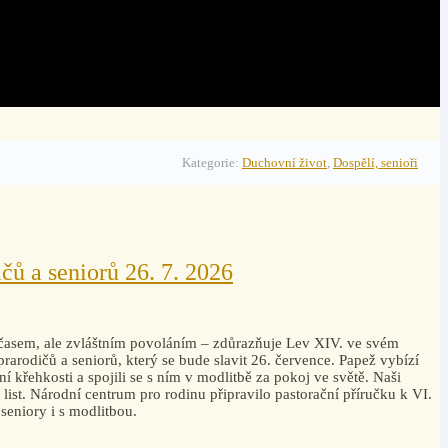
Kategorie:
Duchovní život
,
Dospělí, senioři
čů a seniorů 26. 7. 2026
časem, ale zvláštním povoláním – zdůrazňuje Lev XIV. ve svém
rarodičů a seniorů, který se bude slavit 26. července. Papež vybízí
tní křehkosti a spojili se s ním v modlitbě za pokoj ve světě. Naši
 list. Národní centrum pro rodinu připravilo pastorační příručku k VI.
seniory i s modlitbou.