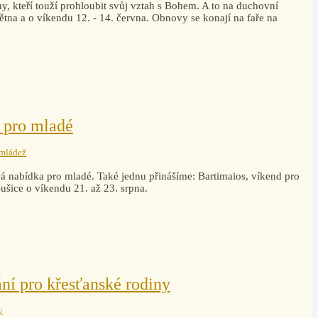
y, kteří touží prohloubit svůj vztah s Bohem. A to na duchovní
tna a o víkendu 12. - 14. června. Obnovy se konají na faře na
d pro mladé
 mládež
ývá nabídka pro mladé. Také jednu přinášíme: Bartimaios, víkend pro
Sušice o víkendu 21. až 23. srpna.
ní pro křesťanské rodiny
y