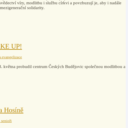
 svědectví víry, modlitbu i službu církvi a povzbuzují je, aby i nadále
a mezigenerační solidarity.
WAKE UP!
a evangelizace
3. května probudil centrum Českých Budějovic společnou modlitbou a
a Hosíně
 senioři