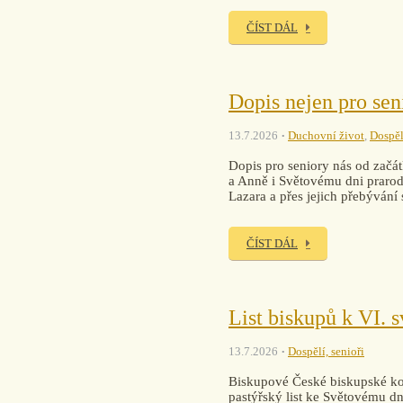
ČÍST DÁL
Dopis nejen pro sen
13.7.2026
Duchovní život
,
Dospěl
Dopis pro seniory nás od začát
a Anně i Světovému dni prarodi
Lazara a přes jejich přebývání
ČÍST DÁL
List biskupů k VI. 
13.7.2026
Dospělí, senioři
Biskupové České biskupské kon
pastýřský list ke Světovému dni