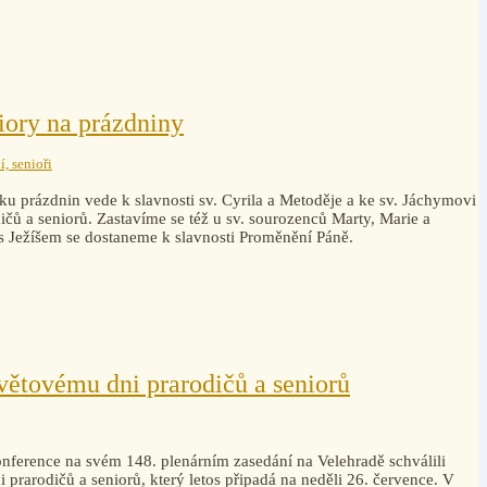
iory na prázdniny
í, senioři
ku prázdnin vede k slavnosti sv. Cyrila a Metoděje a ke sv. Jáchymovi
čů a seniorů. Zastavíme se též u sv. sourozenců Marty, Marie a
 s Ježíšem se dostaneme k slavnosti Proměnění Páně.
světovému dni prarodičů a seniorů
ference na svém 148. plenárním zasedání na Velehradě schválili
 prarodičů a seniorů, který letos připadá na neděli 26. července. V