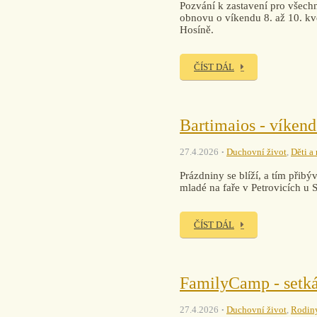
Pozvání k zastavení pro všechn
obnovu o víkendu 8. až 10. kvě
Hosíně.
ČÍST DÁL
Bartimaios - víken
27.4.2026
Duchovní život
,
Děti a
Prázdniny se blíží, a tím přib
mladé na faře v Petrovicích u 
ČÍST DÁL
FamilyCamp - setká
27.4.2026
Duchovní život
,
Rodin