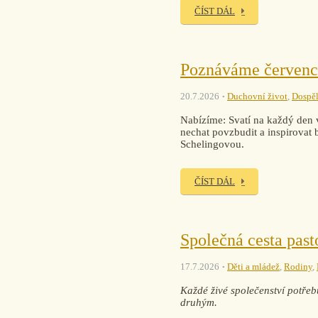
ČÍST DÁL
Poznáváme červenc
20.7.2026
Duchovní život
,
Dospěl
Nabízíme: Svatí na každý den v
nechat povzbudit a inspirovat 
Schelingovou.
ČÍST DÁL
Společná cesta past
17.7.2026
Děti a mládež
,
Rodiny
,
Každé živé společenství potřebu
druhým.