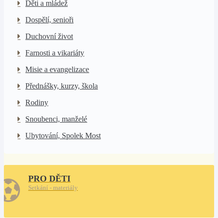
Děti a mládež
Dospělí, senioři
Duchovní život
Farnosti a vikariáty
Misie a evangelizace
Přednášky, kurzy, škola
Rodiny
Snoubenci, manželé
Ubytování, Spolek Most
PRO DĚTI
Setkání - materiály