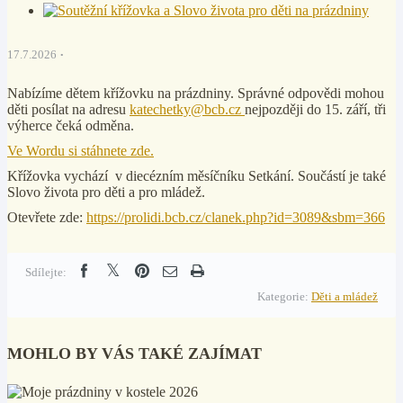
17.7.2026
Nabízíme dětem křížovku na prázdniny. Správné odpovědi mohou
děti posílat na adresu
katechetky@bcb.cz
nejpozději do 15. září, tři
výherce čeká odměna.
Ve Wordu si stáhnete zde.
Křížovka vychází v diecézním měsíčníku Setkání. Součástí je
také
Slovo života pro děti a pro mládež.
Otevřete zde:
https://prolidi.bcb.cz/clanek.php?id=3089&sbm=366
Sdílejte:
Kategorie:
Děti a mládež
MOHLO BY VÁS TAKÉ ZAJÍMAT