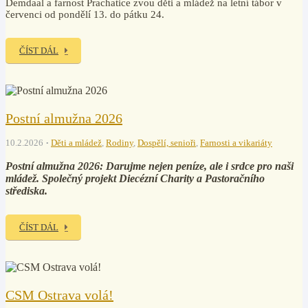
Demdaal a farnost Prachatice zvou děti a mládež na letní tábor v
červenci od pondělí 13. do pátku 24.
ČÍST DÁL
Postní almužna 2026
10.2.2026
Děti a mládež
,
Rodiny
,
Dospělí, senioři
,
Farnosti a vikariáty
Postní almužna 2026: Darujme nejen peníze, ale i srdce pro naši
mládež. Společný projekt Diecézní Charity a Pastoračního
střediska.
ČÍST DÁL
CSM Ostrava volá!