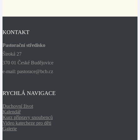
KONTAKT
Pastorační středisko
Široká 27
370 01 České Budějovice
e-mail: pastorace@bcb.cz
RYCHLÁ NAVIGACE
Duchovní život
Kalendář
Kurz přípravy snoubenců
Video katecheze pro děti
Galerie