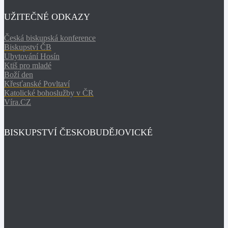
UŽITEČNÉ ODKAZY
Česká biskupská konference
Biskupství ČB
Ubytování Hosín
Ktiš pro mladé
Boží den
Křesťanské Povltaví
Katolické bohoslužby v ČR
Víra.CZ
BISKUPSTVÍ ČESKOBUDĚJOVICKÉ