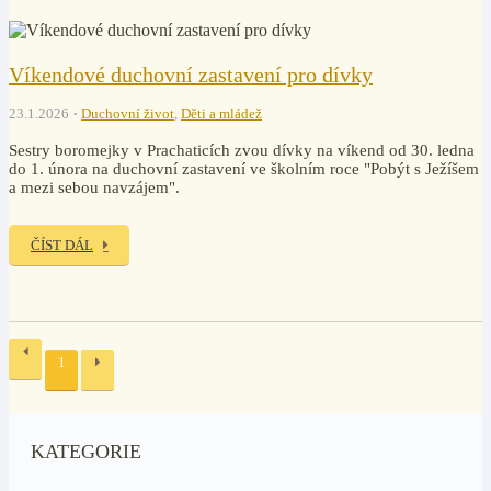
Víkendové duchovní zastavení pro dívky
23.1.2026
Duchovní život
,
Děti a mládež
Sestry boromejky v Prachaticích zvou dívky na víkend od 30. ledna
do 1. února na duchovní zastavení ve školním roce "Pobýt s Ježíšem
a mezi sebou navzájem".
ČÍST DÁL
1
KATEGORIE