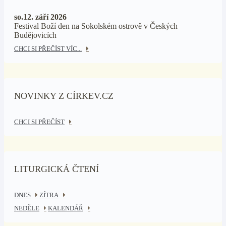
so.12. září 2026
Festival Boží den na Sokolském ostrově v Českých
Budějovicích
CHCI SI PŘEČÍST VÍC...
NOVINKY Z CÍRKEV.CZ
CHCI SI PŘEČÍST
LITURGICKÁ ČTENÍ
DNES
ZÍTRA
NEDĚLE
KALENDÁŘ