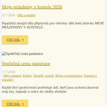
Moje prázdniny v kostele 2026
22.7.2026
Děti a mládež
Papežská misijní díla připravila pro všechny děti letní aktivitu MOJE
PRÁZDNINY V KOSTELE.
ČÍST DÁL
Společná cesta pastorace
17.7.2026
Děti a mládež
,
Rodiny
,
Dospělí, senioři
,
Misie a evangelizace
,
Farnosti a
vikariáty
Každé živé společenství potřebuje lidi, kteří jsou ochotni darovat
svůj čas, nápady a srdce do služby druhým.
ČÍST DÁL