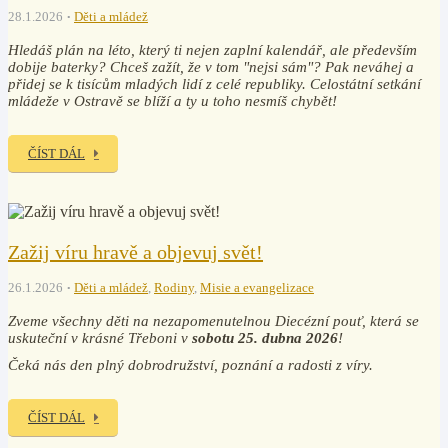
28.1.2026
Děti a mládež
Hledáš plán na léto, který ti nejen zaplní kalendář, ale především
dobije baterky? Chceš zažít, že v tom "nejsi sám"? Pak neváhej a
přidej se k tisícům mladých lidí z celé republiky. Celostátní setkání
mládeže v Ostravě se blíží a ty u toho nesmíš chybět!
ČÍST DÁL
Zažij víru hravě a objevuj svět!
26.1.2026
Děti a mládež
,
Rodiny
,
Misie a evangelizace
Zveme všechny děti na nezapomenutelnou Diecézní pouť, která se
uskuteční v krásné Třeboni v
sobotu 25. dubna 2026
!
Čeká nás den plný dobrodružství, poznání a radosti z víry.
ČÍST DÁL