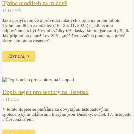
Týdne modliteb za mládež
15.11.2025
Jako pastýři, rodiče a průvodci mladých stojíte na prahu tohoto
Týdne modliteb za mládež (16.–23. 11. 2025) s jedinečnou
odpovědností: být živými svědky téže lásky, kterou jste sami přijali.
Jak připomíná papež Lev XIV., „náš život začíná poutem, a právě
skrze tato pouta rosteme“.
ČÍST DÁL
Dopis nejen pro seniory na listopad
6.11.2025
V tomto dopise se ohlížíme za obvyklými listopadovými
společenskými událostmi, kterými jsou Dušičky, svátek 17. listopadu
a Červená středa.