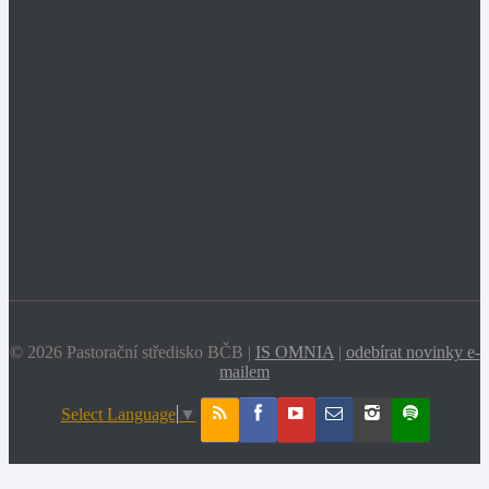
© 2026 Pastorační středisko BČB |
IS OMNIA
|
odebírat novinky e-
mailem
Select Language
▼