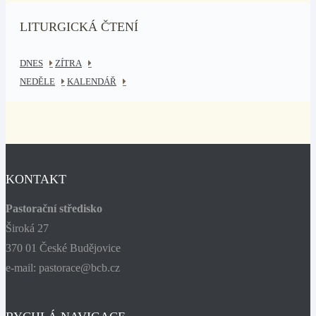
LITURGICKÁ ČTENÍ
DNES
ZÍTRA
NEDĚLE
KALENDÁŘ
KONTAKT
Pastorační středisko
Široká 27
370 01 České Budějovice
e-mail: pastorace@bcb.cz