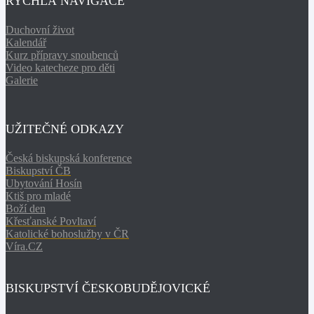
RYCHLÁ NAVIGACE
Duchovní život
Kalendář
Kurz přípravy snoubenců
Video katecheze pro děti
Galerie
UŽITEČNÉ ODKAZY
Česká biskupská konference
Biskupství ČB
Ubytování Hosín
Ktiš pro mladé
Boží den
Křesťanské Povltaví
Katolické bohoslužby v ČR
Víra.CZ
BISKUPSTVÍ ČESKOBUDĚJOVICKÉ