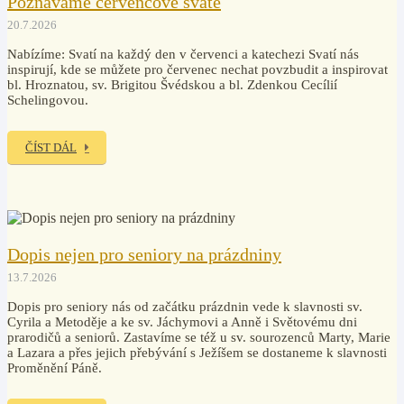
Poznáváme červencové svaté
20.7.2026
Nabízíme: Svatí na každý den v červenci a katechezi Svatí nás
inspirují, kde se můžete pro červenec nechat povzbudit a inspirovat
bl. Hroznatou, sv. Brigitou Švédskou a bl. Zdenkou Cecílií
Schelingovou.
ČÍST DÁL
Dopis nejen pro seniory na prázdniny
13.7.2026
Dopis pro seniory nás od začátku prázdnin vede k slavnosti sv.
Cyrila a Metoděje a ke sv. Jáchymovi a Anně i Světovému dni
prarodičů a seniorů. Zastavíme se též u sv. sourozenců Marty, Marie
a Lazara a přes jejich přebývání s Ježíšem se dostaneme k slavnosti
Proměnění Páně.