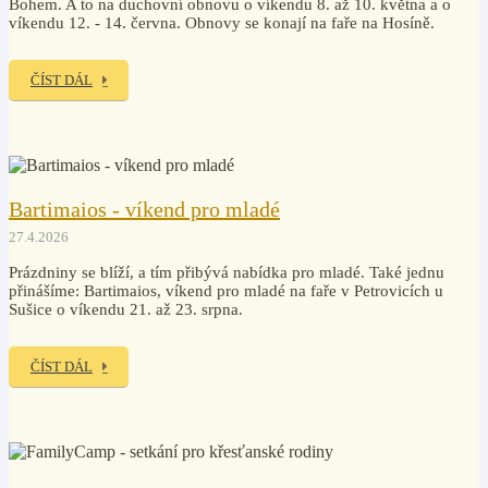
Bohem. A to na duchovní obnovu o víkendu 8. až 10. května a o
víkendu 12. - 14. června. Obnovy se konají na faře na Hosíně.
ČÍST DÁL
Bartimaios - víkend pro mladé
27.4.2026
Prázdniny se blíží, a tím přibývá nabídka pro mladé. Také jednu
přinášíme: Bartimaios, víkend pro mladé na faře v Petrovicích u
Sušice o víkendu 21. až 23. srpna.
ČÍST DÁL