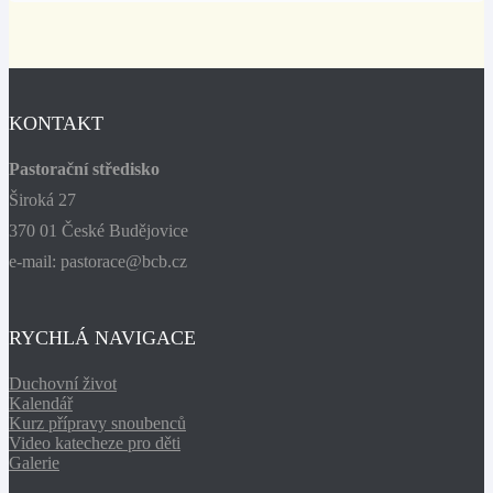
KONTAKT
Pastorační středisko
Široká 27
370 01 České Budějovice
e-mail: pastorace@bcb.cz
RYCHLÁ NAVIGACE
Duchovní život
Kalendář
Kurz přípravy snoubenců
Video katecheze pro děti
Galerie