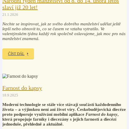
Národní týden manželství od 8. do 14. února letos
slaví již 20 let!
21.1.2026
Nechte se inspirovat, jak ze svého dobrého manželství udělat ještě
lepší nebo obnovit to, co se časem ve vztahu vytratilo. Ve
valentýnském týdnu každý rok společně oslavujeme, jak moc pro nás
manželství znamená.
ČÍST DÁL
Farnost do kapsy
18.9.2025
Moderní technologie se stále více stávají součástí každodenního
života – a výjimkou není ani život víry. Českobudějovická diecéze
proto podporuje využívání mobilní aplikace
Farnost do kapsy
,
která propojuje farníky i diecezány s jejich farností a diecézí
jednoduše, přehledně a aktuálně.