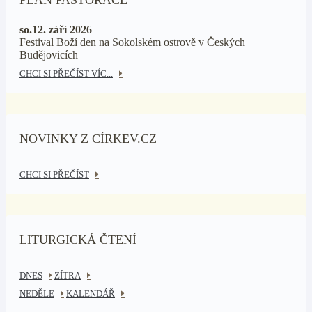
PLÁN PASTORACE
so.12. září 2026
Festival Boží den na Sokolském ostrově v Českých
Budějovicích
CHCI SI PŘEČÍST VÍC...
NOVINKY Z CÍRKEV.CZ
CHCI SI PŘEČÍST
LITURGICKÁ ČTENÍ
DNES
ZÍTRA
NEDĚLE
KALENDÁŘ