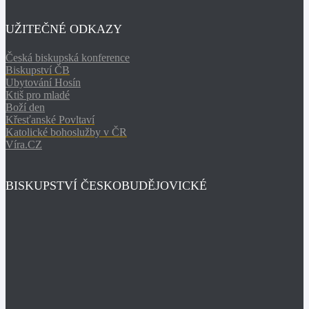
UŽITEČNÉ ODKAZY
Česká biskupská konference
Biskupství ČB
Ubytování Hosín
Ktiš pro mladé
Boží den
Křesťanské Povltaví
Katolické bohoslužby v ČR
Víra.CZ
BISKUPSTVÍ ČESKOBUDĚJOVICKÉ