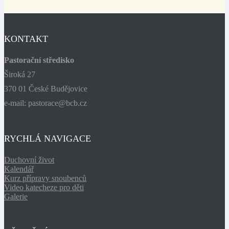
KONTAKT
Pastorační středisko
Široká 27
370 01 České Budějovice
e-mail: pastorace@bcb.cz
RYCHLÁ NAVIGACE
Duchovní život
Kalendář
Kurz přípravy snoubenců
Video katecheze pro děti
Galerie