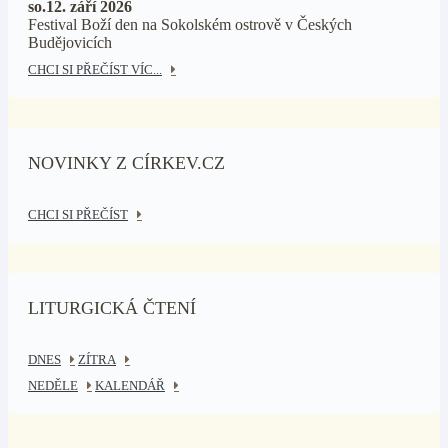
so.12. září 2026
Festival Boží den na Sokolském ostrově v Českých
Budějovicích
CHCI SI PŘEČÍST VÍC...
NOVINKY Z CÍRKEV.CZ
CHCI SI PŘEČÍST
LITURGICKÁ ČTENÍ
DNES
ZÍTRA
NEDĚLE
KALENDÁŘ