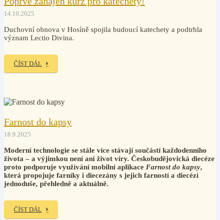
Poprvé zahájen kurz pro katechety!
14.10.2025
Duchovní obnova v Hosíně spojila budoucí katechety a podtrhla
význam Lectio Divina.
ČÍST DÁL
Farnost do kapsy
18.9.2025
Moderní technologie se stále více stávají součástí každodenního
života – a výjimkou není ani život víry. Českobudějovická diecéze
proto podporuje využívání mobilní aplikace
Farnost do kapsy
,
která propojuje farníky i diecezány s jejich farností a diecézí
jednoduše, přehledně a aktuálně.
ČÍST DÁL