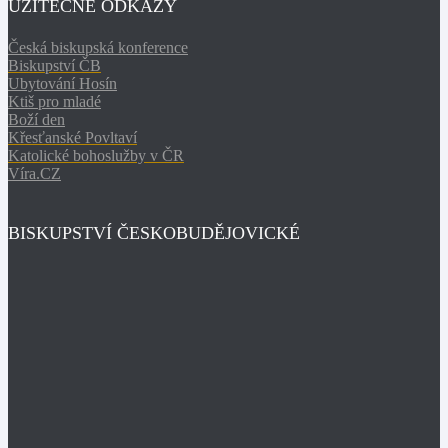
UŽITEČNÉ ODKAZY
Česká biskupská konference
Biskupství ČB
Ubytování Hosín
Ktiš pro mladé
Boží den
Křesťanské Povltaví
Katolické bohoslužby v ČR
Víra.CZ
BISKUPSTVÍ ČESKOBUDĚJOVICKÉ