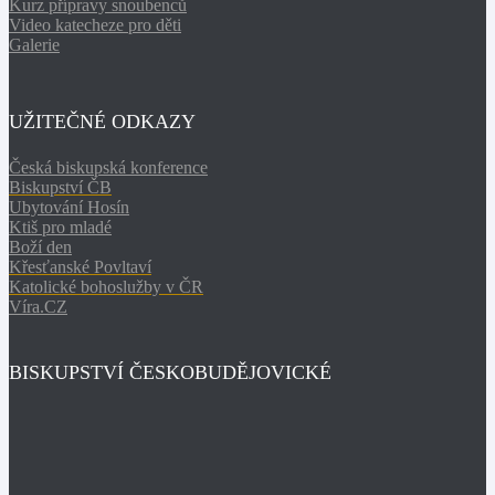
Kurz přípravy snoubenců
Video katecheze pro děti
Galerie
UŽITEČNÉ ODKAZY
Česká biskupská konference
Biskupství ČB
Ubytování Hosín
Ktiš pro mladé
Boží den
Křesťanské Povltaví
Katolické bohoslužby v ČR
Víra.CZ
BISKUPSTVÍ ČESKOBUDĚJOVICKÉ