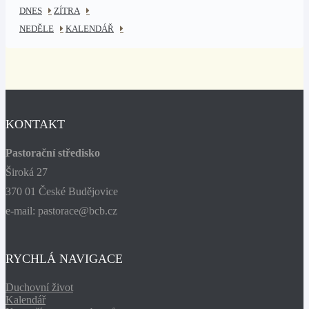
DNES
ZÍTRA
NEDĚLE
KALENDÁŘ
KONTAKT
Pastorační středisko
Široká 27
370 01 České Budějovice
e-mail: pastorace@bcb.cz
RYCHLÁ NAVIGACE
Duchovní život
Kalendář