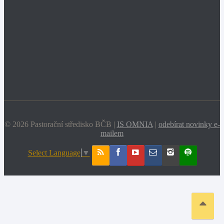
© 2026 Pastorační středisko BČB |
IS OMNIA
|
odebírat novinky e-
mailem
Select Language
▼