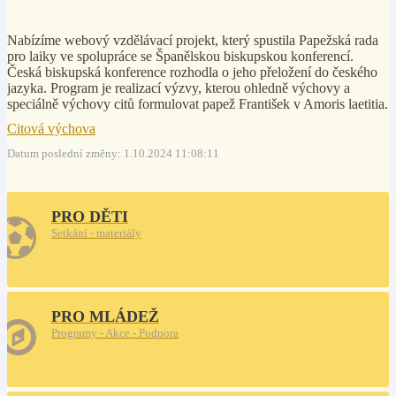
Nabízíme webový vzdělávací projekt, který spustila Papežská rada
pro laiky ve spolupráce se Španělskou biskupskou konferencí.
Česká biskupská konference rozhodla o jeho přeložení do českého
jazyka. Program je realizací výzvy, kterou ohledně výchovy a
speciálně výchovy citů formulovat papež František v Amoris laetitia.
Citová výchova
Datum poslední změny: 1.10.2024 11:08:11
PRO DĚTI
Setkání - materiály
PRO MLÁDEŽ
Programy - Akce - Podpora