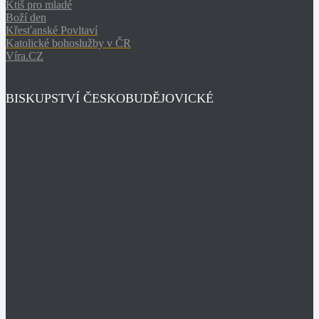
Ktiš pro mladé
Boží den
Křesťanské Povltaví
Katolické bohoslužby v ČR
Víra.CZ
BISKUPSTVÍ ČESKOBUDĚJOVICKÉ