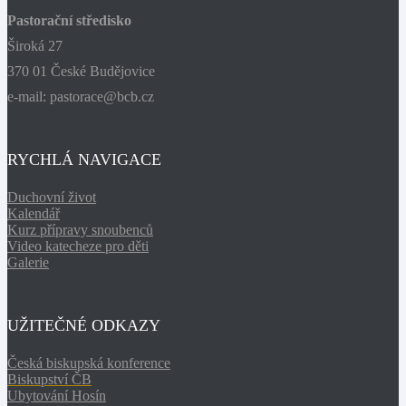
Pastorační středisko
Široká 27
370 01 České Budějovice
e-mail: pastorace@bcb.cz
RYCHLÁ NAVIGACE
Duchovní život
Kalendář
Kurz přípravy snoubenců
Video katecheze pro děti
Galerie
UŽITEČNÉ ODKAZY
Česká biskupská konference
Biskupství ČB
Ubytování Hosín