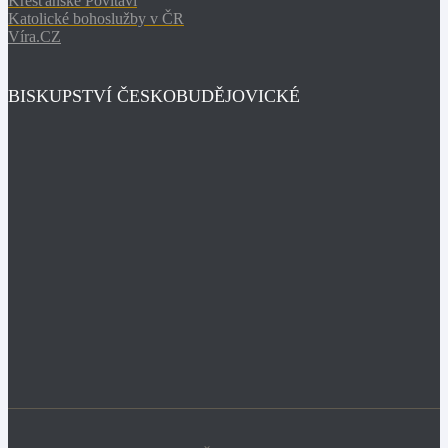
Křesťanské Povltaví
Katolické bohoslužby v ČR
Víra.CZ
BISKUPSTVÍ ČESKOBUDĚJOVICKÉ