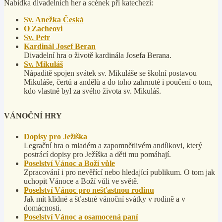
Nabídka divadelních her a scének při katechezi:
Sv. Anežka Česká
O Zacheovi
Sv. Petr
Kardinál Josef Beran
Divadelní hra o životě kardinála Josefa Berana.
Sv. Mikuláš
Nápaditě spojen svátek sv. Mikuláše se školní postavou
Mikuláše, čertů a andělů a do toho zahrnuté i poučení o tom,
kdo vlastně byl za svého života sv. Mikuláš.
VÁNOČNÍ HRY
Dopisy pro Ježíška
Legrační hra o mladém a zapomnětlivém andílkovi, který
postrácí dopisy pro Ježíška a děti mu pomáhají.
Poselství Vánoc a Boží vůle
Zpracování i pro nevěřící nebo hledající publikum. O tom jak
uchopit Vánoce a Boží vůli ve světě.
Poselství Vánoc pro nešťastnou rodinu
Jak mít klidné a šťastné vánoční svátky v rodině a v
domácnosti.
Poselství Vánoc a osamocená paní