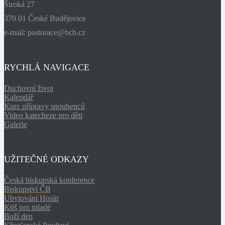
Široká 27
370 01 České Budějovice
e-mail: pastorace@bcb.cz
RYCHLÁ NAVIGACE
Duchovní život
Kalendář
Kurz přípravy snoubenců
Video katecheze pro děti
Galerie
UŽITEČNÉ ODKAZY
Česká biskupská konference
Biskupství ČB
Ubytování Hosín
Ktiš pro mladé
Boží den