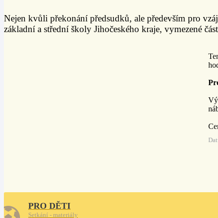
Nejen kvůli překonání předsudků, ale především pro vz
základní a střední školy Jihočeského kraje, vymezené čás
Ten
hod
Pr
Výu
náb
Ce
Dat
PRO DĚTI
Setkání - materiály