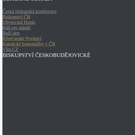
Česká biskupská konference
Biskupství ČB
Ubytování Hosín
Ktiš pro mladé
Boží den
Křesťanské Povltaví
Katolické bohoslužby v ČR
Víra.CZ
BISKUPSTVÍ ČESKOBUDĚJOVICKÉ