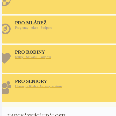
PRO MLÁDEŽ
Programy - Akce - Podpora
PRO RODINY
Kurzy - Setkání - Podpora
PRO SENIORY
Obnovy - Klub - Domovy seniorů
NADCHÁZEJÍCÍ UDÁLOSTI