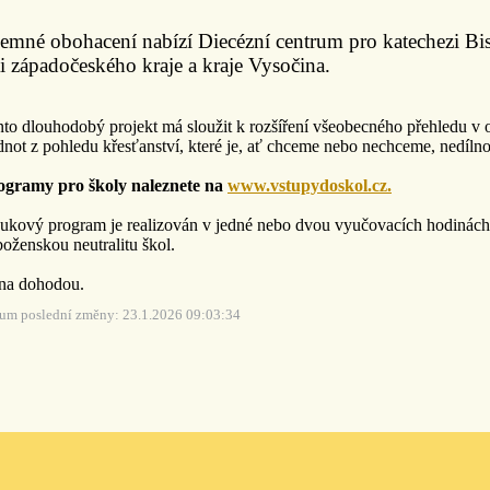
ájemné obohacení nabízí Diecézní centrum pro katechezi 
ti západočeského kraje a kraje Vysočina.
to dlouhodobý projekt má sloužit k rozšíření všeobecného přehledu v obl
not z pohledu křesťanství, které je, ať chceme nebo nechceme, nedílnou
ogramy pro školy naleznete na
www.vstupydoskol.cz.
kový program je realizován v jedné nebo dvou vyučovacích hodinách, 
oženskou neutralitu škol.
na dohodou.
um poslední změny: 23.1.2026 09:03:34