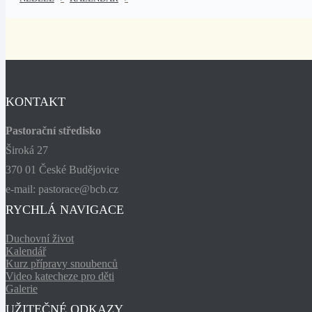
KONTAKT
Pastorační středisko
Široká 27
370 01 České Budějovice
e-mail: pastorace@bcb.cz
RYCHLÁ NAVIGACE
Duchovní život
Kalendář
Kurz přípravy snoubenců
Video katecheze pro děti
Galerie
UŽITEČNÉ ODKAZY