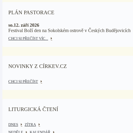
PLÁN PASTORACE
so.12. září 2026
Festival Boží den na Sokolském ostrově v Českých Budějovicích
CHCI SI PŘEČÍST VÍC...
NOVINKY Z CÍRKEV.CZ
CHCI SI PŘEČÍST
LITURGICKÁ ČTENÍ
DNES
ZÍTRA
NEDĚLE
KALENDÁŘ