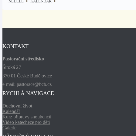
NEDĚLE
KALENDÁŘ
KONTAKT
Pastorační středisko
Široká 27
370 01 České Budějovice
e-mail: pastorace@bcb.cz
RYCHLÁ NAVIGACE
Duchovní život
Kalendář
Kurz přípravy snoubenců
Video katecheze pro děti
Galerie