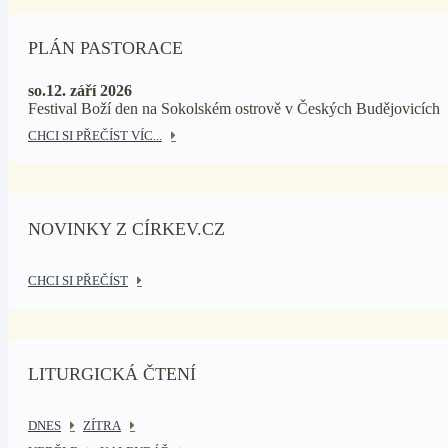
PLÁN PASTORACE
so.12. září 2026
Festival Boží den na Sokolském ostrově v Českých Budějovicích
CHCI SI PŘEČÍST VÍC...
NOVINKY Z CÍRKEV.CZ
CHCI SI PŘEČÍST
LITURGICKÁ ČTENÍ
DNES
ZÍTRA