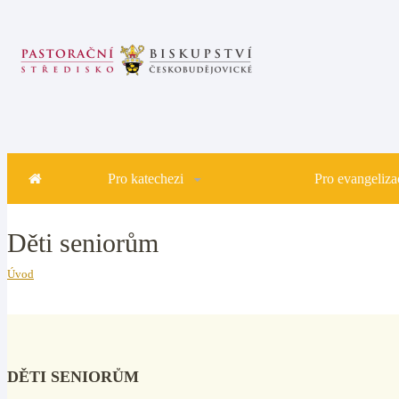
Pro katechezi
Pro evangelizac
Děti seniorům
Úvod
DĚTI SENIORŮM