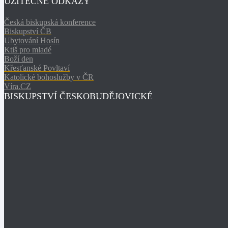
UŽITEČNÉ ODKAZY
Česká biskupská konference
Biskupství ČB
Ubytování Hosín
Ktiš pro mladé
Boží den
Křesťanské Povltaví
Katolické bohoslužby v ČR
Víra.CZ
BISKUPSTVÍ ČESKOBUDĚJOVICKÉ