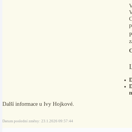
V
V
C
p
P
z
O
D
D
n
Další informace u Ivy Hojkové.
Datum poslední změny: 23.1.2026 09:57:44