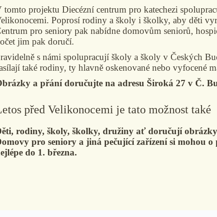
 tomto projektu Diecézní centrum pro katechezi spoluprac
elikonocemi
. Poprosí rodiny a školy i školky, aby děti vy
entrum pro seniory pak nabídne domovům seniorů, hospic
očet jim pak doručí.
ravidelně s námi spolupracují školy a školy v Českých Bud
asílají také rodiny, ty hlavně oskenované nebo vyfocené 
brázky a přání doručujte na
adresu Široká 27 v Č. B
Letos před Velikonocemi je tato možnost také
ěti, rodiny, školy, školky, družiny ať doručují obrázk
omovy pro seniory a jiná pečující zařízení si mohou 
ejlépe do 1. března.