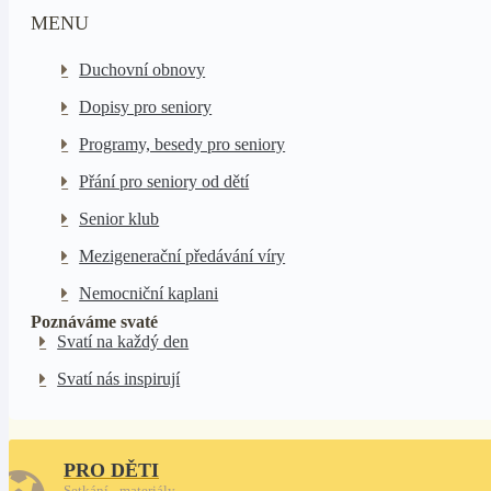
MENU
Duchovní obnovy
Dopisy pro seniory
Programy, besedy pro seniory
Přání pro seniory od dětí
Senior klub
Mezigenerační předávání víry
Nemocniční kaplani
Poznáváme svaté
Svatí na každý den
Svatí nás inspirují
PRO DĚTI
Setkání - materiály