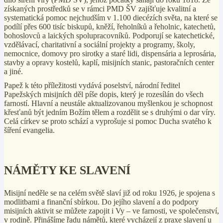
získaných prostředků se v rámci PMD ŠV zajišťuje kvalitní a
systematická pomoc nejchudším v 1.100 diecézích světa, na které se
podílí přes 600 tisíc biskupů, kněží, řeholníků a řeholnic, katechetů,
bohoslovců a laických spolupracovníků. Podporují se katechetické,
vzdělávací, charitativní a sociální projekty a programy, školy,
nemocnice, domovy pro sirotky a staré lidi, dispensária a leprosária,
stavby a opravy kostelů, kaplí, misijních stanic, pastoračních center
a jiné.
Papež k této příležitosti vydává poselství, národní ředitel
Papežských misijních děl píše dopis, který je rozesílán do všech
farností. Hlavní a neustále aktualizovanou myšlenkou je schopnost
křesťanů být jedním Božím tělem a rozdělit se s druhými o dar víry.
Celá církev se proto schází a vyprošuje si pomoc Ducha svatého k
šíření evangelia.
NÁMĚTY KE SLAVENÍ
Misijní neděle se na celém světě slaví již od roku 1926, je spojena s
modlitbami a finanční sbírkou. Do jejího slavení a do podpory
misijních aktivit se můžete zapojit i Vy – ve farnosti, ve společenství,
v rodině. Přinášíme řadu námětů, které vycházejí z praxe slavení u