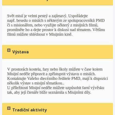
Svět misií je velmi pestrý a zajímavý. Uspořádejte
např. besedu o misiích s některým ze spolupracovníků PMD
či s misionářem, nebo využijte některý z misijních filmů,
promítněte ho a dejte prostor k diskusi nad tématem. Většinu
filmů můžete shlédnout v Misijním kině.
Výstava
V prostorách kostela, fary nebo školy můžete v čase kolem
Misijní neděle připravit a zpřístupnit výstavu o misiích.
Kontaktujte Vašeho diecézního ředitele PMD, mají k dispozici
několik výstav s misijní tématikou..
U příležitosti Misijní neděle můžete uzpůsobit farní vývěsku
tak, aby její čtenáře blíže seznámila s Misijními díly.
Tradiční aktivity