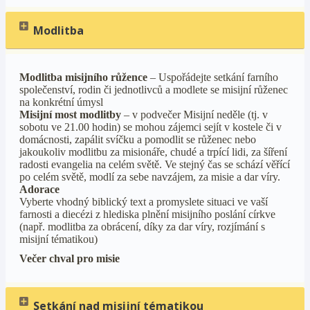
Modlitba
Modlitba misijního růžence
– Uspořádejte setkání farního
společenství, rodin či jednotlivců a modlete se misijní růženec
na konkrétní úmysl
Misijní most modlitby
– v podvečer Misijní neděle (tj. v
sobotu ve 21.00 hodin) se mohou zájemci sejít v kostele či v
domácnosti, zapálit svíčku a pomodlit se růženec nebo
jakoukoliv modlitbu za misionáře, chudé a trpící lidi, za šíření
radosti evangelia na celém světě. Ve stejný čas se schází věřící
po celém světě, modlí za sebe navzájem, za misie a dar víry.
Adorace
Vyberte vhodný biblický text a promyslete situaci ve vaší
farnosti a diecézi z hlediska plnění misijního poslání církve
(např. modlitba za obrácení, díky za dar víry, rozjímání s
misijní tématikou)
Večer chval pro misie
Setkání nad misijní tématikou