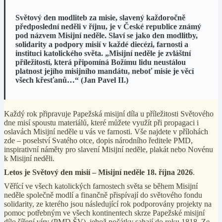
Světový den modliteb za misie, slavený každoročně
předposlední neděli v říjnu, je v České republice známý
pod názvem Misijní neděle. Slaví se jako den modlitby,
solidarity a podpory misií v každé diecézi, farnosti a
instituci katolického světa. „Misijní neděle je zvláštní
příležitostí, která připomíná Božímu lidu neustálou
platnost jejího misijního mandátu, neboť misie je věcí
všech křesťanů…“ (Jan Pavel II.)
Každý rok připravuje Papežská misijní díla u příležitosti Světového
dne misí spoustu materiálů, které můžete využít při propagaci i
oslavách Misijní neděle u vás ve farnosti. Vše najdete v přílohách
zde – poselství Svatého otce, dopis národního ředitele PMD,
inspirativní náměty pro slavení Misijní neděle, plakát nebo Novénu
k Misijní neděli.
Letos je
Světový den misií – Misijní neděle 18. října 2026
.
Věřící ve všech katolických farnostech světa se během Misijní
neděle společně modlí a finančně přispívají do světového fondu
solidarity, ze kterého jsou následující rok podporovány projekty na
pomoc potřebným ve všech kontinentech skrze Papežské misijní
dílo šíření víry (PMD ŠV), jehož počátky sahají do roku 1818. Ze