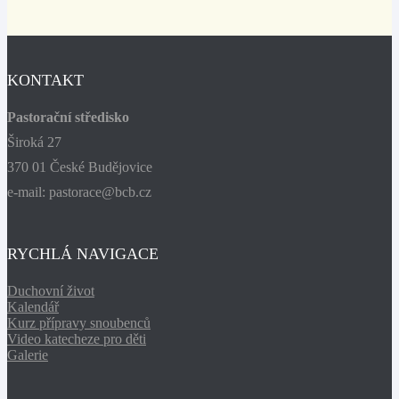
KONTAKT
Pastorační středisko
Široká 27
370 01 České Budějovice
e-mail: pastorace@bcb.cz
RYCHLÁ NAVIGACE
Duchovní život
Kalendář
Kurz přípravy snoubenců
Video katecheze pro děti
Galerie