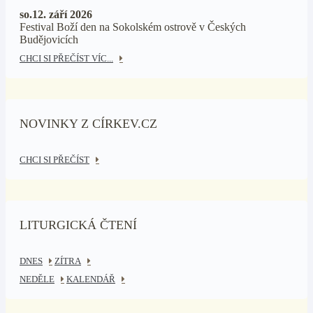
so.12. září 2026
Festival Boží den na Sokolském ostrově v Českých
Budějovicích
CHCI SI PŘEČÍST VÍC...
NOVINKY Z CÍRKEV.CZ
CHCI SI PŘEČÍST
LITURGICKÁ ČTENÍ
DNES
ZÍTRA
NEDĚLE
KALENDÁŘ