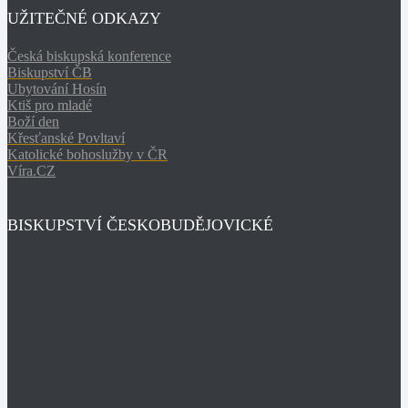
UŽITEČNÉ ODKAZY
Česká biskupská konference
Biskupství ČB
Ubytování Hosín
Ktiš pro mladé
Boží den
Křesťanské Povltaví
Katolické bohoslužby v ČR
Víra.CZ
BISKUPSTVÍ ČESKOBUDĚJOVICKÉ