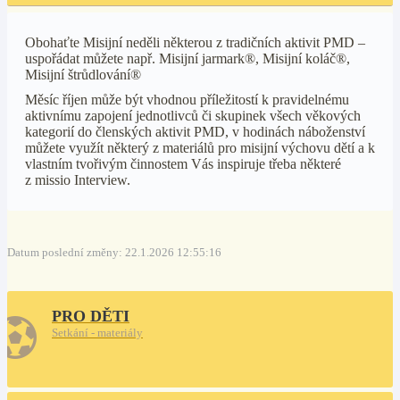
Obohaťte Misijní neděli některou z tradičních aktivit PMD –
uspořádat můžete např. Misijní jarmark®, Misijní koláč®,
Misijní štrůdlování®
Měsíc říjen může být vhodnou příležitostí k pravidelnému
aktivnímu zapojení jednotlivců či skupinek všech věkových
kategorií do členských aktivit PMD, v hodinách náboženství
můžete využít některý z materiálů pro misijní výchovu dětí a k
vlastním tvořivým činnostem Vás inspiruje třeba některé
z missio Interview.
Datum poslední změny: 22.1.2026 12:55:16
PRO DĚTI
Setkání - materiály