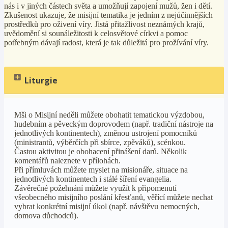
nás i v jiných částech světa a umožňují zapojení mužů, žen i dětí.
Zkušenost ukazuje, že misijní tematika je jedním z nejúčinnějších
prostředků pro oživení víry. Jistá přitažlivost neznámých krajů,
uvědomění si sounáležitosti k celosvětové církvi a pomoc
potřebným dávají radost, která je tak důležitá pro prožívání víry.
Liturgie
Mši o Misijní neděli můžete obohatit tematickou výzdobou,
hudebním a pěveckým doprovodem (např. tradiční nástroje na
jednotlivých kontinentech), změnou ustrojení pomocníků
(ministrantů, výběrčích při sbírce, zpěváků), scénkou.
Častou aktivitou je obohacení přinášení darů. Několik
komentářů naleznete v přílohách.
Při přímluvách můžete myslet na misionáře, situace na
jednotlivých kontinentech i stálé šíření evangelia.
Závěrečné požehnání můžete využít k připomenutí
všeobecného misijního poslání křesťanů, věřící můžete nechat
vybrat konkrétní misijní úkol (např. návštěvu nemocných,
domova důchodců).