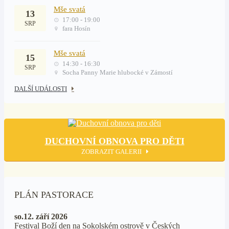
Mše svatá
13
17:00 - 19:00
SRP
fara Hosín
Mše svatá
15
14:30 - 16:30
SRP
Socha Panny Marie hlubocké v Zámostí
DALŠÍ UDÁLOSTI
DUCHOVNÍ OBNOVA PRO DĚTI
ZOBRAZIT GALERII
PLÁN PASTORACE
so.12. září 2026
Festival Boží den na Sokolském ostrově v Českých