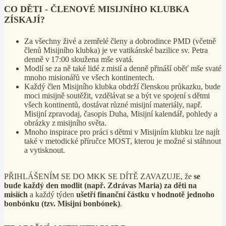
CO DĚTI - ČLENOVÉ MISIJNÍHO KLUBKA
ZÍSKAJÍ?
Za všechny živé a zemřelé členy a dobrodince PMD (včetně
členů Misijního klubka) je ve vatikánské bazilice sv. Petra
denně v 17:00 sloužena mše svatá.
Modlí se za ně také lidé z misií a denně přináší oběť mše svaté
mnoho misionářů ve všech kontinentech.
Každý člen Misijního klubka obdrží členskou průkazku, bude
moci misijně soutěžit, vzdělávat se a být ve spojení s dětmi
všech kontinentů, dostávat různé misijní materiály, např.
Misijní zpravodaj, časopis Duha, Misijní kalendář, pohledy a
obrázky z misijního světa.
Mnoho inspirace pro práci s dětmi v Misijním klubku lze najít
také v metodické příručce MOST, kterou je možné si stáhnout
a vytisknout.
PŘIHLÁŠENÍM SE DO MKK SE DÍTĚ ZAVAZUJE, že
se
bude každý den modlit (např. Zdrávas Maria) za děti na
misiích
a každý týden
ušetří finanční částku v hodnotě jednoho
bonbónku (tzv. Misijní bonbónek)
.