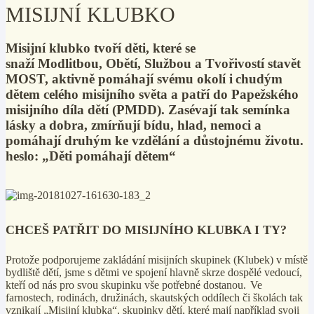
MISIJNÍ KLUBKO
Misijní klubko tvoří děti, které se
snaží Modlitbou, Obětí, Službou a Tvořivostí stavět
MOST, aktivně pomáhají svému okolí i chudým
dětem celého misijního světa a patří do Papežského
misijního díla dětí (PMDD). Zasévají tak semínka
lásky a dobra, zmírňují bídu, hlad, nemoci a
pomáhají druhým ke vzdělání a důstojnému životu.
heslo: „Děti pomáhají dětem“
CHCEŠ PATŘIT DO MISIJNÍHO KLUBKA I TY?
Protože podporujeme zakládání misijních skupinek (Klubek) v místě
bydliště dětí, jsme s dětmi ve spojení hlavně skrze dospělé vedoucí,
kteří od nás pro svou skupinku vše potřebné dostanou. Ve
farnostech, rodinách, družinách, skautských oddílech či školách tak
vznikají „Misijní klubka“, skupinky dětí, které mají například svoji