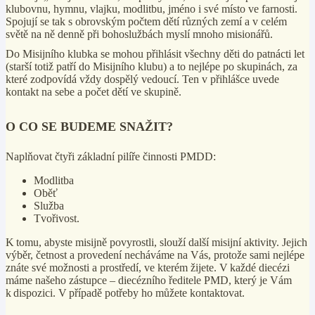
klubovnu, hymnu, vlajku, modlitbu, jméno i své místo ve farnosti.
Spojují se tak s obrovským počtem dětí různých zemí a v celém
světě na ně denně při bohoslužbách myslí mnoho misionářů.
Do Misijního klubka se mohou přihlásit všechny děti do patnácti let
(starší totiž patří do Misijního klubu) a to nejlépe po skupinách, za
které zodpovídá vždy dospělý vedoucí. Ten v přihlášce uvede
kontakt na sebe a počet dětí ve skupině.
O CO SE BUDEME SNAŽIT?
Naplňovat čtyři základní pilíře činnosti PMDD:
Modlitba
Oběť
Služba
Tvořivost.
K tomu, abyste misijně povyrostli, slouží další misijní aktivity. Jejich
výběr, četnost a provedení necháváme na Vás, protože sami nejlépe
znáte své možnosti a prostředí, ve kterém žijete. V každé diecézi
máme našeho zástupce – diecézního ředitele PMD, který je Vám
k dispozici. V případě potřeby ho můžete kontaktovat.