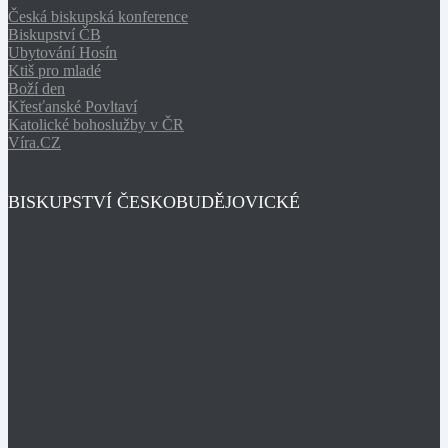
Česká biskupská konference
Biskupství ČB
Ubytování Hosín
Ktiš pro mladé
Boží den
Křesťanské Povltaví
Katolické bohoslužby v ČR
Víra.CZ
BISKUPSTVÍ ČESKOBUDĚJOVICKÉ