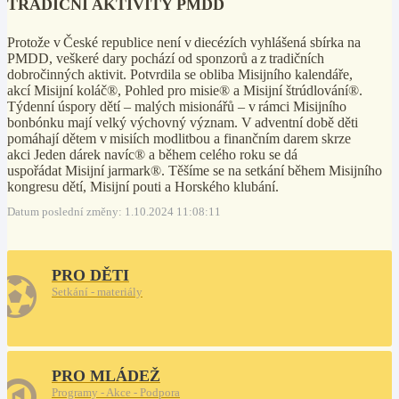
TRADIČNÍ AKTIVITY PMDD
Protože v České republice není v diecézích vyhlášená sbírka na
PMDD, veškeré dary pochází od sponzorů a z tradičních
dobročinných aktivit. Potvrdila se obliba Misijního kalendáře,
akcí Misijní koláč®, Pohled pro misie® a Misijní štrúdlování®.
Týdenní úspory dětí – malých misionářů – v rámci Misijního
bonbónku mají velký výchovný význam. V adventní době děti
pomáhají dětem v misiích modlitbou a finančním darem skrze
akci Jeden dárek navíc® a během celého roku se dá
uspořádat Misijní jarmark®. Těšíme se na setkání během Misijního
kongresu dětí, Misijní pouti a Horského klubání.
Datum poslední změny: 1.10.2024 11:08:11
PRO DĚTI
Setkání - materiály
PRO MLÁDEŽ
Programy - Akce - Podpora