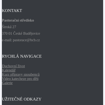
KONTAKT
Pastorační středisko
Široká 27
370 01 České Budějovice
e-mail: pastorace@bcb.cz
RYCHLÁ NAVIGACE
Duchovní život
Kalendář
Kurz přípravy snoubenců
Video katecheze pro děti
Galerie
UŽITEČNÉ ODKAZY