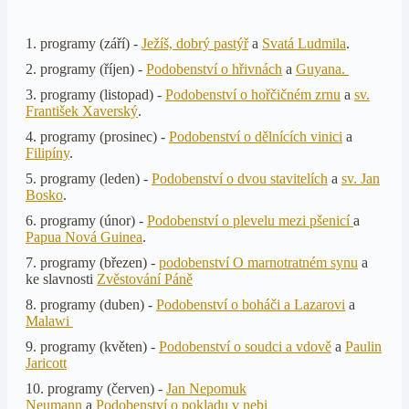
1. programy (září) -
Ježíš, dobrý pastýř
a
Svatá Ludmila
.
2. programy (říjen) -
Podobenství o hřivnách
a
Guyana.
3. programy (listopad) -
Podobenství o hořčičném zrnu
a
sv.
František Xaverský
.
4. programy (prosinec) -
Podobenství o dělnících vinici
a
Filipíny
.
5. programy (leden) -
Podobenství o dvou stavitelích
a
sv. Jan
Bosko
.
6. programy (únor) -
Podobenství o plevelu mezi pšenicí
a
Papua Nová Guinea
.
7. programy (březen) -
podobenství O marnotratném synu
a
ke slavnosti
Zvěstování Páně
8. programy (duben) -
Podobenství o boháči a Lazarovi
a
Malawi
9. programy (květen) -
Podobenství o soudci a vdově
a
Paulin
Jaricott
10. programy (červen) -
Jan Nepomuk
Neumann
a
Podobenství o pokladu v nebi