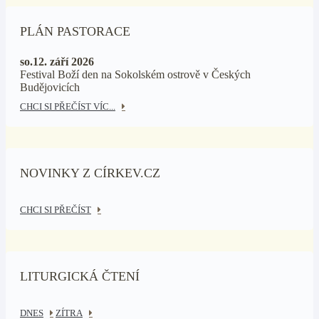
PLÁN PASTORACE
so.12. září 2026
Festival Boží den na Sokolském ostrově v Českých
Budějovicích
CHCI SI PŘEČÍST VÍC...
NOVINKY Z CÍRKEV.CZ
CHCI SI PŘEČÍST
LITURGICKÁ ČTENÍ
DNES
ZÍTRA