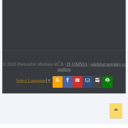
© 2026 Pastorační středisko BČB |
IS OMNIA
|
odebírat novinky e-
mailem
Select Language
▼