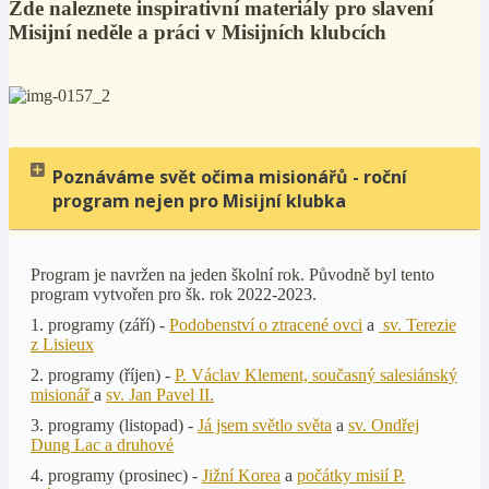
Zde naleznete inspirativní materiály pro slavení
Misijní neděle a práci v Misijních klubcích
Poznáváme svět očima misionářů - roční
program nejen pro Misijní klubka
Program je navržen na jeden školní rok. Původně byl tento
program vytvořen pro šk. rok 2022-2023.
1. programy (září) -
Podobenství o ztracené ovci
a
sv. Terezie
z Lisieux
2. programy (říjen) -
P. Václav Klement, současný salesiánský
misionář
a
sv. Jan Pavel II.
3. programy (listopad) -
Já jsem světlo světa
a
sv. Ondřej
Dung Lac a druhové
4. programy (prosinec) -
Jižní Korea
a
počátky misií P.