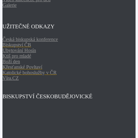
Galerie
UŽITEČNÉ ODKAZY
Česká biskupská konference
Biskupství ČB
Ubytování Hosín
Ktiš pro mladé
Boží den
Křesťanské Povltaví
Katolické bohoslužby v ČR
Víra.CZ
BISKUPSTVÍ ČESKOBUDĚJOVICKÉ