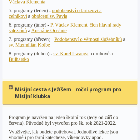
Václava Klementa
5. programy (leden) -
podobenství o farizeovi a
celníkovi
a
obrácení sv. Pavla
6. programy (únor) -
P. Václav Klement, člen hlavní rady
saleziánů
a
Austrálie Oceánie
7. programy (březen) -
Podobenství o věrnosti služebníků
a
sv. Maxmilián Kolbe
8. programy (duben) -
sv. Karel Lwanga
a druhové a
Bulharsko
Misijní cesta s Ježíšem - roční program pro
Misijní klubka
Program je navržen na jeden školní rok (tedy od září do
června). Původně byl vytvořen pro šk. rok 2021-2022.
Využívejte, jak budete potřebovat. Jednotlivé lekce jsou
vhodné i pro farní katecheze, víkendovky apod.