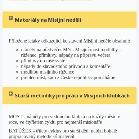
Materiály na Misijní neděli
Přiložené letáky odkazující ke slavení Misijní neděle obsahují:
náměty na předvečer MN - Misijní most modlitby -
růženec, přímluvy, nápady na přípravu večera
přímluvy do mše svaté
nápady do slavnostního průvodu a komentáře
modlitbu misijního růžence
přehled míst, kam z České republiky pomáháme
Starší metodiky pro práci v Misijních klubkách
MOST - náměty pro vedoucího klubka na každý měsíc v
roce, ve čtyřletém cyklu pro nejmenší misionáře
BATŮŽEK - tříletý cyklus pro starší děti, nabízí bohatě
propracovaný metodický materiál