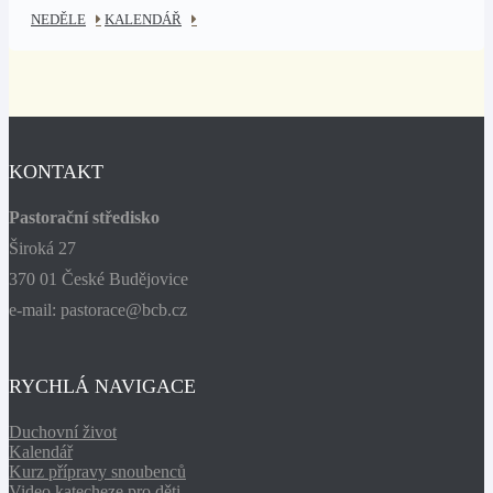
NEDĚLE
KALENDÁŘ
KONTAKT
Pastorační středisko
Široká 27
370 01 České Budějovice
e-mail: pastorace@bcb.cz
RYCHLÁ NAVIGACE
Duchovní život
Kalendář
Kurz přípravy snoubenců
Video katecheze pro děti