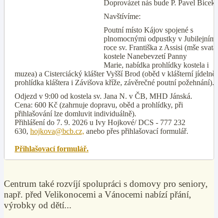
Doprovázet nás bude P. Pavel Bicek
Navštívíme:
Poutní místo Kájov
spojené s
plnomocnými odpustky v Jubilejním
roce sv. Františka z Assisi (
mše svatá
kostele Nanebevzetí Panny
Marie,
nabídka prohlídky kostela i
muzea)
a
Cisterciácký klášter Vyšší Brod (
oběd v klášterní jídelně,
prohlídka kláštera
i Závišova kříže, závěrečné poutní požehnání).
Odjezd v 9:00 od kostela sv. Jana N. v ČB, MHD Jánská.
Cena: 600 Kč
(zahrnuje dopravu, oběd a prohlídky, při
přihlašování
lze domluvit individuálně).
Přihlášení do 7. 9. 2026 u Ivy Hojkové/ DCS
- 777 232
630,
hojkova@bcb.cz,
anebo přes přihlašovací formulář.
Přihlašovací
formulář.
Centrum také rozvíjí spolupráci s domovy pro seniory,
např. před Velikonocemi a Vánocemi nabízí přání,
výrobky od dětí...