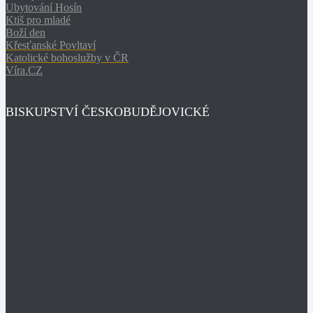
Ubytování Hosín
Ktiš pro mladé
Boží den
Křesťanské Povltaví
Katolické bohoslužby v ČR
Víra.CZ
BISKUPSTVÍ ČESKOBUDĚJOVICKÉ