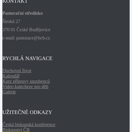
KONTAKT
Pastorační středisko
Široká 27
370 01 České Budějovice
e-mail: pastorace@bcb.cz
RYCHLÁ NAVIGACE
Duchovní život
Kalendář
Kurz přípravy snoubenců
Video katecheze pro děti
Galerie
UŽITEČNÉ ODKAZY
Česká biskupská konference
Biskupství ČB