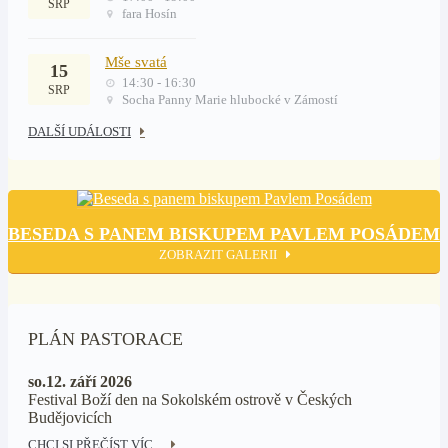
SRP
fara Hosín
Mše svatá
15
14:30 - 16:30
SRP
Socha Panny Marie hlubocké v Zámostí
DALŠÍ UDÁLOSTI
BESEDA S PANEM BISKUPEM PAVLEM POSÁDEM
ZOBRAZIT GALERII
PLÁN PASTORACE
so.12. září 2026
Festival Boží den na Sokolském ostrově v Českých
Budějovicích
CHCI SI PŘEČÍST VÍC...