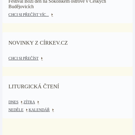
Festival Boží den na Sokolském ostrově v Českých
Budějovicích
CHCI SI PŘEČÍST VÍC...
NOVINKY Z CÍRKEV.CZ
CHCI SI PŘEČÍST
LITURGICKÁ ČTENÍ
DNES
ZÍTRA
NEDĚLE
KALENDÁŘ