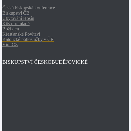
Česká biskupská konference
Biskupství ČB
Ubytování Hosín
Ktiš pro mladé
Boží den
Křesťanské Povltaví
Katolické bohoslužby v ČR
Víra.CZ
BISKUPSTVÍ ČESKOBUDĚJOVICKÉ