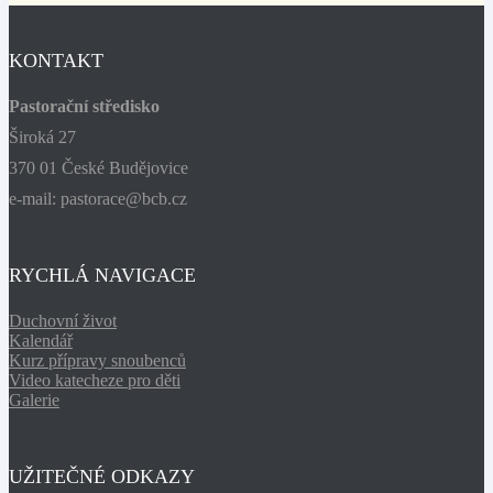
KONTAKT
Pastorační středisko
Široká 27
370 01 České Budějovice
e-mail: pastorace@bcb.cz
RYCHLÁ NAVIGACE
Duchovní život
Kalendář
Kurz přípravy snoubenců
Video katecheze pro děti
Galerie
UŽITEČNÉ ODKAZY