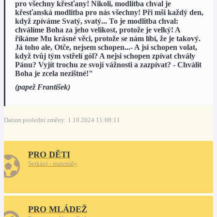
pro všechny křesťany! Nikoli, modlitba chval je
křesťanská modlitba pro nás všechny! Při mši každý den,
když zpíváme Svatý, svatý... To je modlitba chval:
chválíme Boha za jeho velikost, protože je velký! A
říkáme Mu krásné věci, protože se nám líbí, že je takový.
Já toho ale, Otče, nejsem schopen...- A jsi schopen volat,
když tvůj tým vstřelí gól? A nejsi schopen zpívat chvály
Pánu? Vyjít trochu ze svojí vážnosti a zazpívat? - Chválit
Boha je zcela nezištné!"
(papež František)
Datum poslední změny: 1.10.2024 11:08:11
PRO DĚTI
Setkání - materiály
PRO MLÁDEŽ