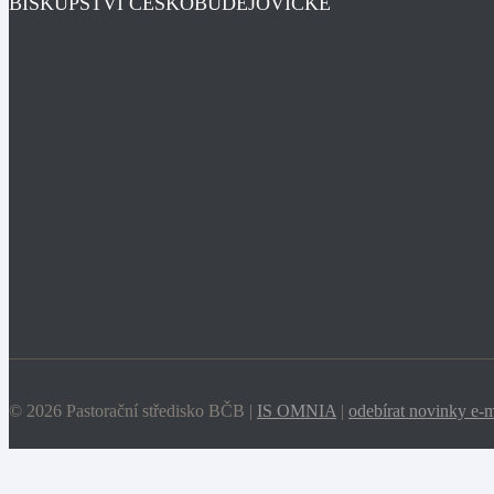
BISKUPSTVÍ ČESKOBUDĚJOVICKÉ
© 2026 Pastorační středisko BČB |
IS OMNIA
|
odebírat novinky e-