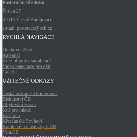
Pastorační středisko
Široká 27
370 01 České Budějovice
e-mail: pastorace@bcb.cz
RYCHLÁ NAVIGACE
Duchovní život
Kalendář
Kurz přípravy snoubenců
Video katecheze pro děti
Galerie
UŽITEČNÉ ODKAZY
Česká biskupská konference
Biskupství ČB
Ubytování Hosín
Ktiš pro mladé
Boží den
Křesťanské Povltaví
Katolické bohoslužby v ČR
Víra.CZ