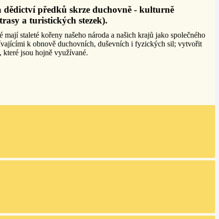
 dědictví předků skrze duchovně - kulturně
asy a turistických stezek).
eré mají staleté kořeny našeho národa a našich krajů jako společného
ívajícími k obnově duchovních, duševních i fyzických sil; vytvořit
, které jsou hojně využívané.