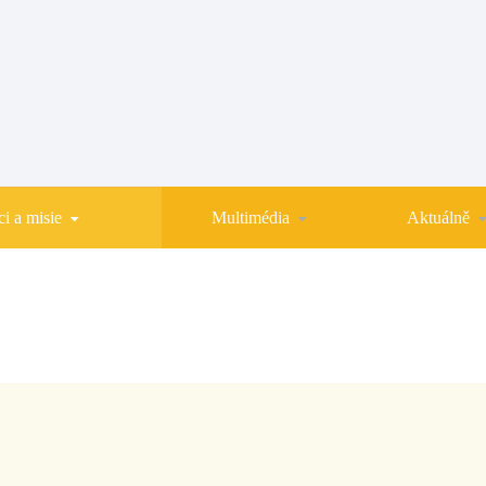
i a misie
Multimédia
Aktuálně