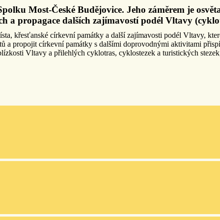
Spolku Most-České Budějovice. Jeho záměrem je osvěta
h a propagace dalších zajímavostí podél Vltavy (cyklotr
místa, křesťanské církevní památky a další zajímavosti podél Vltavy, kt
tů a propojit církevní památky s dalšími doprovodnými aktivitami přisp
kosti Vltavy a přilehlých cyklotras, cyklostezek a turistických stezek