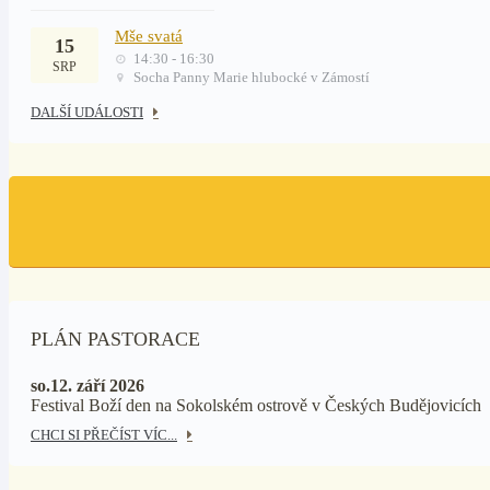
Mše svatá
15
14:30 - 16:30
SRP
Socha Panny Marie hlubocké v Zámostí
DALŠÍ UDÁLOSTI
PLÁN PASTORACE
so.12. září 2026
Festival Boží den na Sokolském ostrově v Českých Budějovicích
CHCI SI PŘEČÍST VÍC...