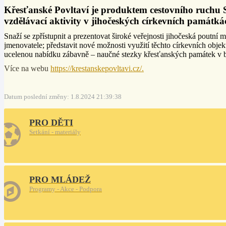
Křesťanské Povltaví je produktem cestovního ruchu 
vzdělávací aktivity v jihočeských církevních památkác
Snaží se zpřístupnit a prezentovat široké veřejnosti jihočeská poutní 
jmenovatele; představit nové možnosti využití těchto církevních objek
ucelenou nabídku zábavně – naučné stezky křesťanských památek v blíz
Více na webu
https://krestanskepovltavi.cz/.
Datum poslední změny: 1.8.2024 21:39:38
PRO DĚTI
Setkání - materiály
PRO MLÁDEŽ
Programy - Akce - Podpora