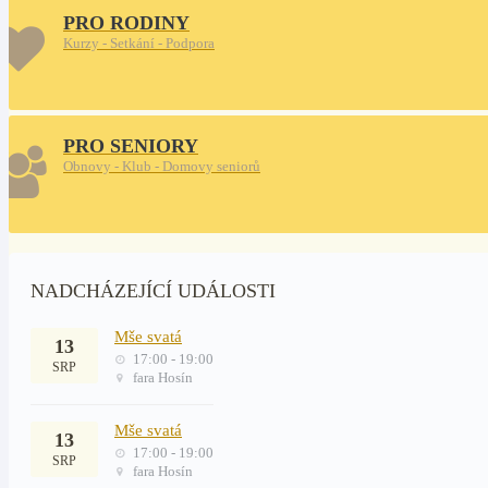
PRO RODINY
Kurzy - Setkání - Podpora
PRO SENIORY
Obnovy - Klub - Domovy seniorů
NADCHÁZEJÍCÍ UDÁLOSTI
Mše svatá
13
17:00 - 19:00
SRP
fara Hosín
Mše svatá
13
17:00 - 19:00
SRP
fara Hosín