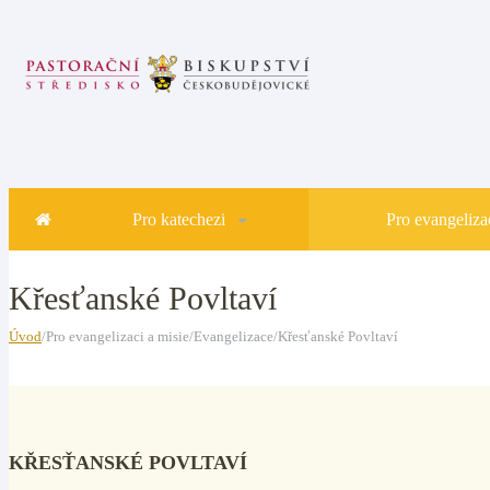
Pro katechezi
Pro evangelizac
Křesťanské Povltaví
Úvod
/Pro evangelizaci a misie/Evangelizace/Křesťanské Povltaví
KŘESŤANSKÉ POVLTAVÍ