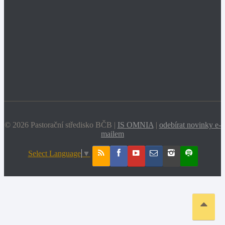
© 2026 Pastorační středisko BČB |
IS OMNIA
|
odebírat novinky e-
mailem
Select Language
▼