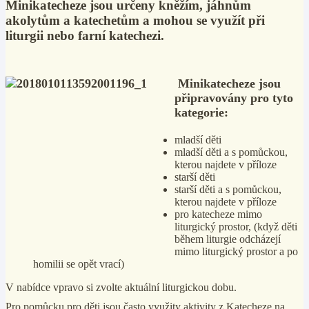
Minikatecheze jsou určeny kněžím, jáhnům
akolytům a katechetům a mohou se využít při
liturgii nebo farní katechezi.
Minikatecheze jsou
připravovány pro tyto
kategorie:
mladší děti
mladší děti a s pomůckou,
kterou najdete v příloze
starší děti
starší děti a s pomůckou,
kterou najdete v příloze
pro katecheze mimo
liturgický prostor, (když děti
během liturgie odcházejí
mimo liturgický prostor a po
homilii se opět vrací)
V nabídce vpravo si zvolte aktuální liturgickou dobu.
Pro pomůcku pro děti jsou často využity aktivity z Katecheze na