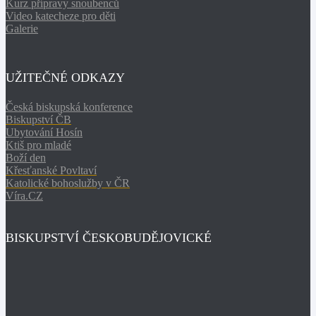
Kurz přípravy snoubenců
Video katecheze pro děti
Galerie
UŽITEČNÉ ODKAZY
Česká biskupská konference
Biskupství ČB
Ubytování Hosín
Ktiš pro mladé
Boží den
Křesťanské Povltaví
Katolické bohoslužby v ČR
Víra.CZ
BISKUPSTVÍ ČESKOBUDĚJOVICKÉ