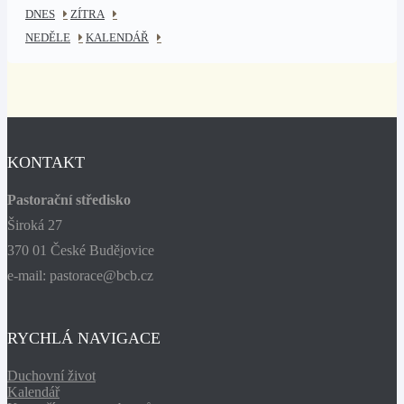
DNES
ZÍTRA
NEDĚLE
KALENDÁŘ
KONTAKT
Pastorační středisko
Široká 27
370 01 České Budějovice
e-mail: pastorace@bcb.cz
RYCHLÁ NAVIGACE
Duchovní život
Kalendář