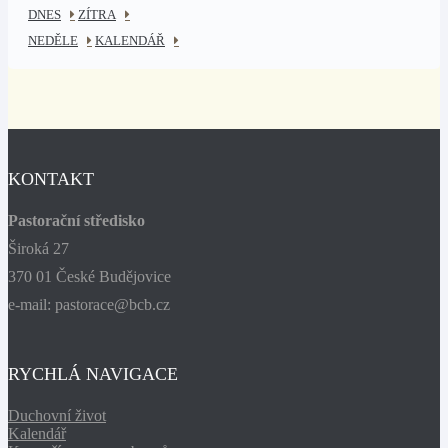
DNES
ZÍTRA
NEDĚLE
KALENDÁŘ
KONTAKT
Pastorační středisko
Široká 27
370 01 České Budějovice
e-mail: pastorace@bcb.cz
RYCHLÁ NAVIGACE
Duchovní život
Kalendář