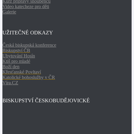
Kurz přípravy snoubenců
Video katecheze pro děti
Galerie
UŽITEČNÉ ODKAZY
Česká biskupská konference
Biskupství ČB
Ubytování Hosín
Ktiš pro mladé
Boží den
Křesťanské Povltaví
Katolické bohoslužby v ČR
Víra.CZ
BISKUPSTVÍ ČESKOBUDĚJOVICKÉ