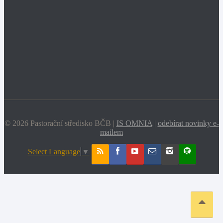
© 2026 Pastorační středisko BČB |
IS OMNIA
|
odebírat novinky e-
mailem
Select Language
▼