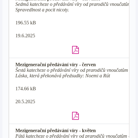
Sedmá katecheze o předávání víry od prarodičů vnoučatům -
Spravedlnost a pocit nicoty.
196.55 kB
19.6.2025
Mezigenerační předávání víry - červen
Šestá katecheze o předávání víry od prarodičů vnoučatům -
Láska, která překonává předsudky: Noemi a Rút
174.66 kB
20.5.2025
Mezigenerační předávání víry - květen
Pátá katecheze o předávání víry od prarodičů vnoučatům -