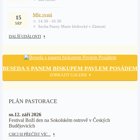
Mše svatá
15
14:30 - 16:30
SRP
Socha Panny Marie hlubocké v Zámostí
DALŠÍ UDÁLOSTI
BESEDA S PANEM BISKUPEM PAVLEM POSÁDEM
ZOBRAZIT GALERII
PLÁN PASTORACE
so.12. září 2026
Festival Boží den na Sokolském ostrově v Českých
Budějovicích
CHCI SI PŘEČÍST VÍC...