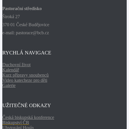
Pastorační středisko
Široká 27
370 01 České Budějovice
e-mail: pastorace@bcb.cz
RYCHLÁ NAVIGACE
Duchovní život
Kalendář
Kurz přípravy snoubenců
Video katecheze pro děti
Galerie
UŽITEČNÉ ODKAZY
Česká biskupská konference
Biskupství ČB
Ubytování Hosín