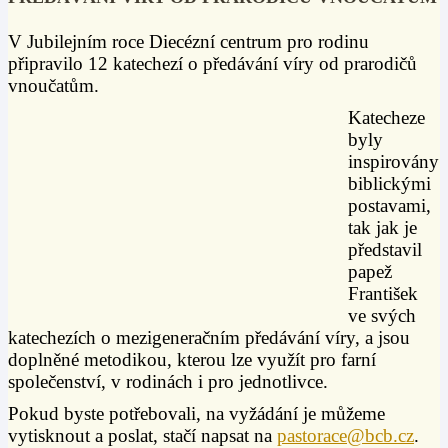
V Jubilejním roce Diecézní centrum pro rodinu
připravilo
12 katechezí o předávání víry od prarodičů
vnoučatům.
Katecheze
byly
inspirovány
biblickými
postavami,
tak jak je
představil
papež
František
ve svých
katechezích o mezigeneračním předávání víry, a jsou
doplněné metodikou, kterou lze využít pro farní
společenství, v rodinách i pro jednotlivce.
Pokud byste potřebovali, na vyžádání je můžeme
vytisknout a poslat, stačí napsat na
pastorace@bcb.cz
.