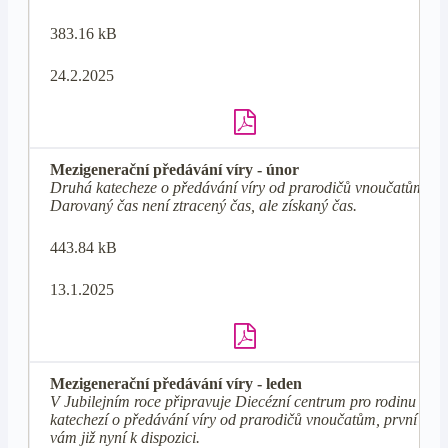
383.16 kB
24.2.2025
Mezigenerační předávání víry - únor
Druhá katecheze o předávání víry od prarodičů vnoučatům -
Darovaný čas není ztracený čas, ale získaný čas.
443.84 kB
13.1.2025
Mezigenerační předávání víry - leden
V Jubilejním roce připravuje Diecézní centrum pro rodinu 12
katechezí o předávání víry od prarodičů vnoučatům, první je
vám již nyní k dispozici.