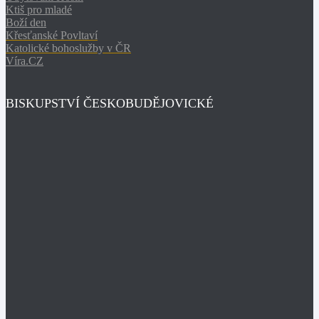
Ktiš pro mladé
Boží den
Křesťanské Povltaví
Katolické bohoslužby v ČR
Víra.CZ
BISKUPSTVÍ ČESKOBUDĚJOVICKÉ