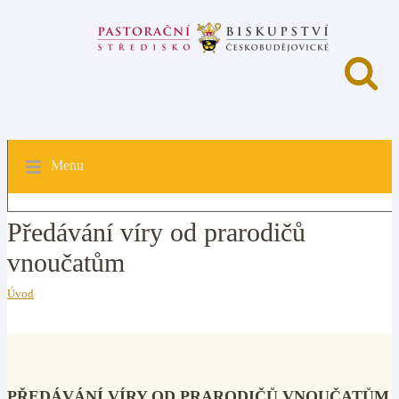
Menu
Předávání víry od prarodičů
vnoučatům
Úvod
PŘEDÁVÁNÍ VÍRY OD PRARODIČŮ VNOUČATŮM