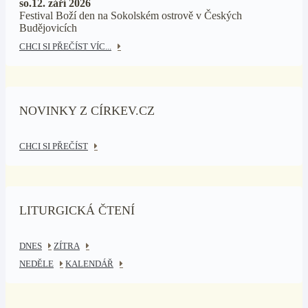
so.12. září 2026
Festival Boží den na Sokolském ostrově v Českých
Budějovicích
CHCI SI PŘEČÍST VÍC...
NOVINKY Z CÍRKEV.CZ
CHCI SI PŘEČÍST
LITURGICKÁ ČTENÍ
DNES
ZÍTRA
NEDĚLE
KALENDÁŘ