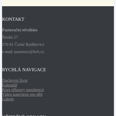
KONTAKT
Pastorační středisko
Široká 27
370 01 České Budějovice
e-mail: pastorace@bcb.cz
RYCHLÁ NAVIGACE
Duchovní život
Kalendář
Kurz přípravy snoubenců
Video katecheze pro děti
Galerie