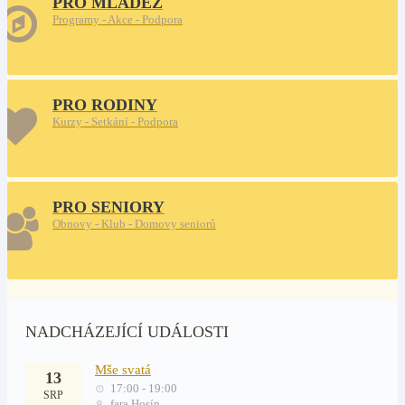
PRO MLÁDEŽ
Programy - Akce - Podpora
PRO RODINY
Kurzy - Setkání - Podpora
PRO SENIORY
Obnovy - Klub - Domovy seniorů
NADCHÁZEJÍCÍ UDÁLOSTI
Mše svatá
13
17:00 - 19:00
SRP
fara Hosín