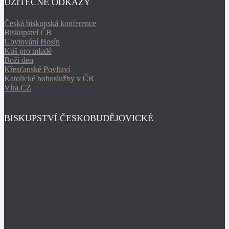
UŽITEČNÉ ODKAZY
Česká biskupská konference
Biskupství ČB
Ubytování Hosín
Ktiš pro mladé
Boží den
Křesťanské Povltaví
Katolické bohoslužby v ČR
Víra.CZ
BISKUPSTVÍ ČESKOBUDĚJOVICKÉ