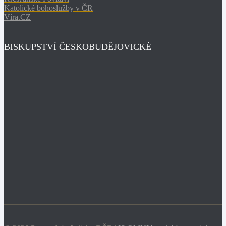
Katolické bohoslužby v ČR
Víra.CZ
BISKUPSTVÍ ČESKOBUDĚJOVICKÉ