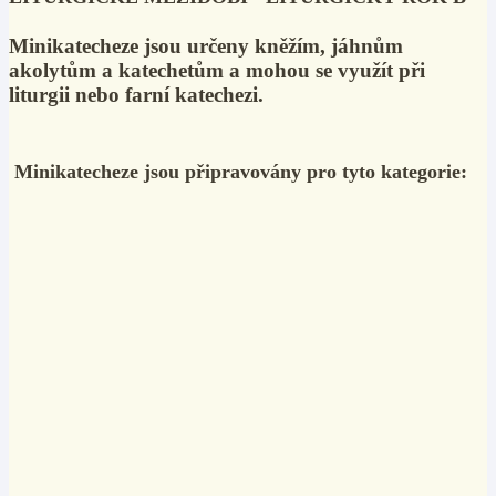
Minikatecheze jsou určeny kněžím, jáhnům
akolytům a katechetům a mohou se využít při
liturgii nebo farní katechezi.
Minikateche
ze jsou připravovány pro tyto kategorie: