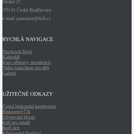
Široká 27
370 01 České Budějovice
e-mail: pastorace@bcb.cz
RYCHLÁ NAVIGACE
Duchovní život
Kalendář
Kurz přípravy snoubenců
Video katecheze pro děti
Galerie
UŽITEČNÉ ODKAZY
Česká biskupská konference
Biskupství ČB
Ubytování Hosín
Ktiš pro mladé
Boží den
Křesťanské Povltaví