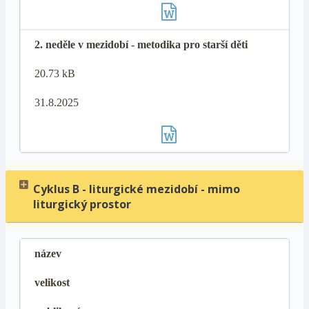
2. neděle v mezidobí - metodika pro starší děti
20.73 kB
31.8.2025
Cyklus B - liturgické mezidobí - mimo
liturgický prostor
název
velikost