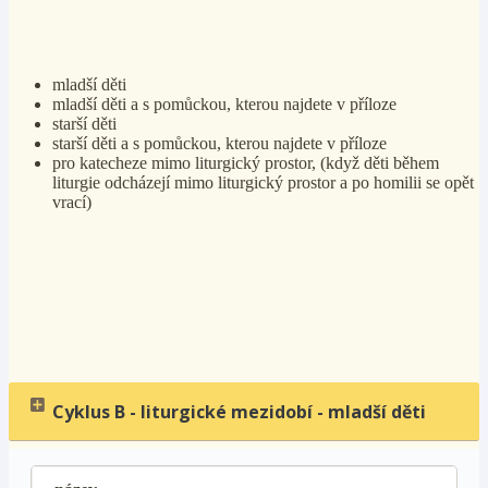
mladší děti
mladší děti a s pomůckou, kterou najdete v příloze
starší děti
starší děti a s pomůckou, kterou najdete v příloze
pro katecheze mimo liturgický prostor, (když děti během
liturgie odcházejí mimo liturgický prostor a po homilii se opět
vrací)
Cyklus B - liturgické mezidobí - mladší děti