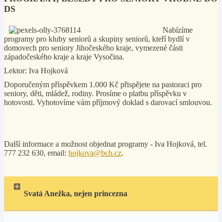
DS
Nabízíme
programy pro kluby seniorů a skupiny seniorů, kteří bydlí v
domovech pro seniory Jihočeského kraje, vymezené části
západočeského kraje a kraje Vysočina.
Lektor: Iva Hojková
Doporučeným příspěvkem 1.000 Kč
přispějete na pastoraci pro
seniory, děti, mládež, rodiny.
Prosíme o platbu příspěvku v
hotovosti.
Vyhotovíme vám příjmový doklad s darovací smlouvou.
Další informace a možnost objednat programy - Iva Hojková, tel.
777 232 630, email:
hojkova@bcb.cz
.
Svatá Anežka, nejen princezna