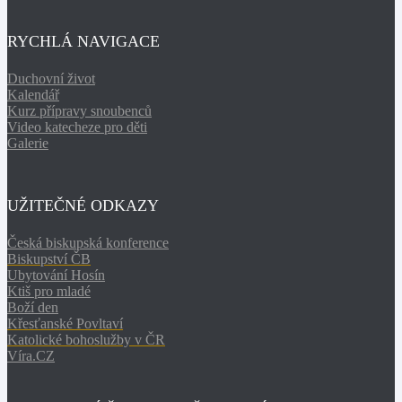
RYCHLÁ NAVIGACE
Duchovní život
Kalendář
Kurz přípravy snoubenců
Video katecheze pro děti
Galerie
UŽITEČNÉ ODKAZY
Česká biskupská konference
Biskupství ČB
Ubytování Hosín
Ktiš pro mladé
Boží den
Křesťanské Povltaví
Katolické bohoslužby v ČR
Víra.CZ