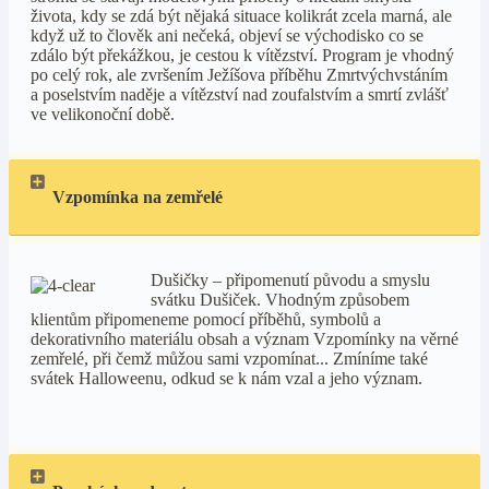
života, kdy se zdá být nějaká situace kolikrát zcela marná, ale
když už to člověk ani nečeká, objeví se východisko co se
zdálo být překážkou, je cestou k vítězství. Program je vhodný
po celý rok, ale zvršením Ježíšova příběhu Zmrtvýchvstáním
a poselstvím naděje a vítězství nad zoufalstvím a smrtí zvlášť
ve velikonoční době.
Vzpomínka na zemřelé
Dušičky – připomenutí původu a smyslu
svátku Dušiček. Vhodným způsobem
klientům připomeneme pomocí příběhů, symbolů a
dekorativního materiálu obsah a význam Vzpomínky na věrné
zemřelé, při čemž můžou sami vzpomínat... Zmíníme také
svátek Halloweenu, odkud se k nám vzal a jeho význam.