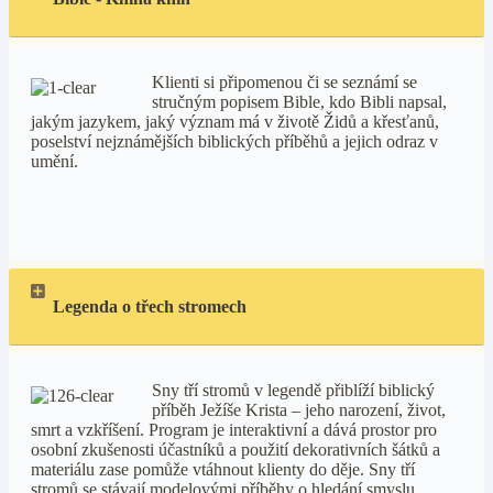
Klienti si připomenou či se seznámí
se
stručným popisem Bible, kdo Bibli napsal,
jakým jazykem, jaký význam má v životě Židů a křesťanů,
poselství nejznámějších biblických příběhů a jejich odraz v
umění.
Legenda o třech stromech
Sny tří stromů v legendě přiblíží biblický
příběh Ježíše Krista – jeho narození, život,
smrt a vzkříšení. Program je interaktivní a dává prostor pro
osobní zkušenosti účastníků a použití dekorativních šátků a
materiálu zase pomůže vtáhnout klienty do děje. Sny tří
stromů se stávají modelovými příběhy o hledání smyslu