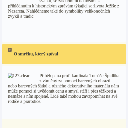
svátků, se základními událostmi s
přihlédnutím k historickým zprávám týkající se života Ježíše z
Nazareta. Nahlédneme také do symboliky velikonočních
zvyků a tradic.
O smrčku, který zpíval
Příběh pana prof. kardinála Tomáše Špidlíka
ztvárněný za pomoci barevných obrazů
nebo barevných šátků a různého dekorativního materiálu nám
může pomoci si uvědomit cenu a smysl stáří i přes těžkosti a
nesnáze s ním spojené. Lidé také mohou zavzpomínat na své
rodiče a prarodiče.