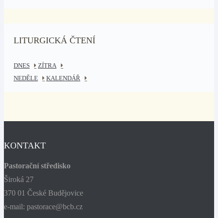
LITURGICKÁ ČTENÍ
DNES
ZÍTRA
NEDĚLE
KALENDÁŘ
KONTAKT
Pastorační středisko
Široká 27
370 01 České Budějovice
e-mail: pastorace@bcb.cz