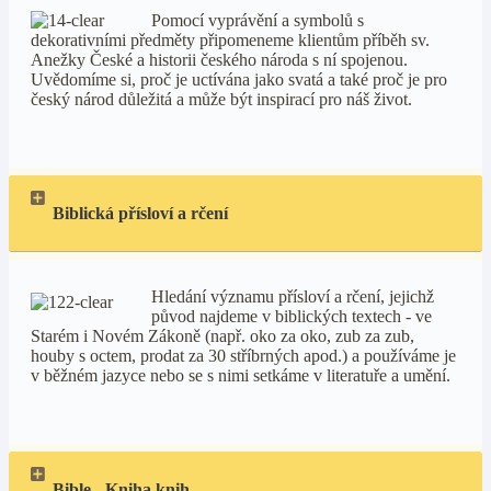
Pomocí vyprávění a symbolů s
dekorativními předměty připomeneme klientům příběh sv.
Anežky České a historii českého národa s ní spojenou.
Uvědomíme si, proč je uctívána jako svatá a také proč je pro
český národ důležitá a může být inspirací pro náš život.
Biblická přísloví a rčení
Hledání významu přísloví a rčení, jejichž
původ najdeme v biblických textech - ve
Starém i Novém Zákoně (např. oko za oko, zub za zub,
houby s octem, prodat za 30 stříbrných apod.) a používáme je
v běžném jazyce nebo se s nimi setkáme v literatuře a umění.
Bible - Kniha knih