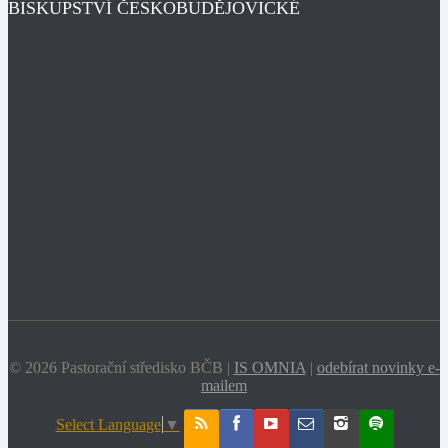
BISKUPSTVÍ ČESKOBUDĚJOVICKÉ
© 2026 Pastorační středisko BČB |
IS OMNIA
|
odebírat novinky e-
mailem
Select Language
▼