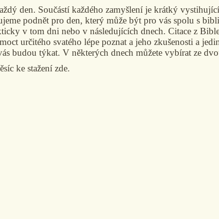
aždý den. Součástí každého zamyšlení je krátký vystihující
rhujeme podnět pro den, který může být pro vás spolu s b
kticky v tom dni nebo v následujících dnech. Citace z Bi
omoct určitého svatého lépe poznat a jeho zkušenosti a jed
vás budou týkat. V některých dnech můžete vybírat ze dvo
ěsíc ke stažení zde.