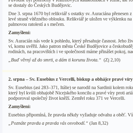
se dostaly do Českých Budějovic.
Dne 3. srpna 1670 byl relikviář s ostatky sv. Auraciána přenese
levé straně vítězného oblouku. Relikviář je uložen ve výklenku na
palmovou ratolestí a s mečem.
Zamyšlení:
Sv. Auracián nás vede k pohledu, který přesahuje časnost. Jeho živ
ví, komu uvěřil. Jako patron města České Budějovice a českobuděj
rodinách, na pracovištích i ve společnosti máme přinášet pokoj, nad
„Buď věrný až do smrti, a dám ti korunu života.“
(Zj 2,10)
2. srpna – Sv. Eusebius z Vercelli, biskup a obhájce pravé víry
Sv. Eusebius (asi 283–371, Itálie) se narodil na Sardinii kolem roku
který byl kvůli obhajobě Nicejského koncilu a pravé víry proti ar
podporoval společný život kněží. Zemřel roku 371 ve Vercelli.
Zamyšlení:
Eusebius připomíná, že pravda někdy vyžaduje odvahu a oběť. Víra
„Poznáte pravdu a pravda vás osvobodí.“
(Jan 8,32)