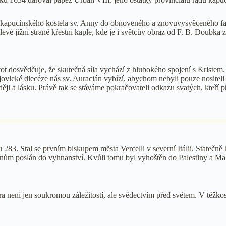
n z kapucínského kostela sv. Anny do obnoveného a znovuvysvěceného f
 levé jižní straně křestní kaple, kde je i světcův obraz od F. B. Doub
ot dosvědčuje, že skutečná síla vychází z hlubokého spojení s Kristem. 
ovické diecéze nás sv. Auracián vybízí, abychom nebyli pouze nositeli 
ěji a lásku. Právě tak se stáváme pokračovateli odkazu svatých, kteří p
 283. Stal se prvním biskupem města Vercelli v severní Itálii. Statečně h
iánům poslán do vyhnanství. Kvůli tomu byl vyhoštěn do Palestiny a Mal
 není jen soukromou záležitostí, ale svědectvím před světem. V těžkos