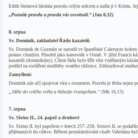
Edith Steinová hledala pravdu celým srdcem a našla ji v Kristu. Je
„Poznáte pravdu a pravda vás osvobodí.“
(Jan 8,32)
8. srpna
Sv. Dominik, zakladatel Řádu kazatelů
Sv. Dominik de Guzmán se narodil ve španělské Calerueze kolem r
pomoc chudým. Působil jako kanovník v Osmě. V jižní Francii kázal
kazatelů (dominikány). Cílem řádu bylo šířit víru vzdělaným kázán
podílel na rozšíření modlitby svatého růžence. Zdůrazňoval studium
Zamyšlení:
Dominik nás učí spojovat víru s rozumem. Pravdu je třeba nejen p
„Jděte do celého světa a hlásejte evangelium.“
(Mk 16,15)
7. srpna
Sv. Sixtus II., 24. papež a druhové
Sv. Sixtus II. byl papežem v letech 257–258. Sixtovi II. se podař
přijímaných do církve. Během pronásledování císaře Valeriána by