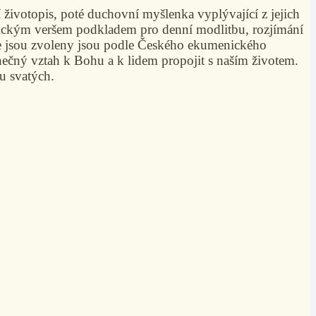
 životopis, poté duchovní myšlenka vyplývající z jejich
iblickým veršem podkladem pro denní modlitbu, rozjímání
ble jsou zvoleny jsou podle Českého ekumenického
inečný vztah k Bohu a k lidem propojit s naším životem.
u svatých.