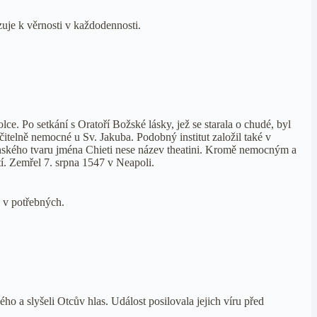
zuje k věrnosti v každodennosti.
lce. Po setkání s Oratoří Božské lásky, jež se starala o chudé, byl
čitelně nemocné u Sv. Jakuba. Podobný institut založil také v
inského tvaru jména Chieti nese název theatini. Kromě nemocným a
tí. Zemřel 7. srpna 1547 v Neapoli.
a v potřebných.
ho a slyšeli Otcův hlas. Událost posilovala jejich víru před