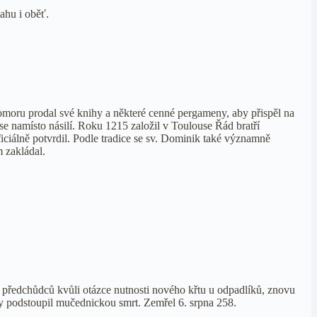
ahu i oběť.
omoru prodal své knihy a některé cenné pergameny, aby přispěl na
se namísto násilí. Roku 1215 založil v Toulouse Řád bratří
iciálně potvrdil. Podle tradice se sv. Dominik také významně
m zakládal.
o předchůdců kvůli otázce nutnosti nového křtu u odpadlíků, znovu
y podstoupil mučednickou smrt. Zemřel 6. srpna 258.