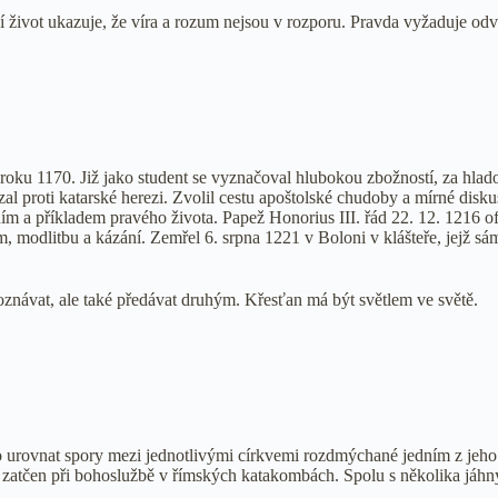
jí život ukazuje, že víra a rozum nejsou v rozporu. Pravda vyžaduje odv
oku 1170. Již jako student se vyznačoval hlubokou zbožností, za hlad
 proti katarské herezi. Zvolil cestu apoštolské chudoby a mírné disku
ím a příkladem pravého života. Papež Honorius III. řád 22. 12. 1216 of
, modlitbu a kázání. Zemřel 6. srpna 1221 v Boloni v klášteře, jejž sá
oznávat, ale také předávat druhým. Křesťan má být světlem ve světě.
ilo urovnat spory mezi jednotlivými církvemi rozdmýchané jedním z jeh
l zatčen při bohoslužbě v římských katakombách. Spolu s několika jáhn