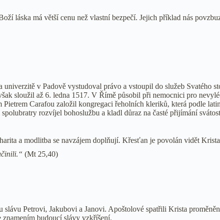
Boží láska má větší cenu než vlastní bezpečí. Jejich příklad nás povzbu
Na univerzitě v Padově vystudoval právo a vstoupil do služeb Svatého sto
však sloužil až 6. ledna 1517. V Římě působil při nemocnici pro nevylé
Pietrem Carafou založil kongregaci řeholních kleriků, která podle lat
polubratry rozvíjel bohoslužbu a kladl důraz na časté přijímání svátos
arita a modlitba se navzájem doplňují. Křesťan je povolán vidět Krist
činili.“
(Mt 25,40)
 slávu Petrovi, Jakubovi a Janovi. Apoštolové spatřili Krista proměněné
Je znamením budoucí slávy vzkříšení.