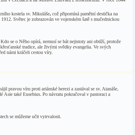
arního
kostela sv. Mikuláše
,
což připomíná pamětní destička na
ka z 1912. Světec je zobrazován ve vojenském šatě s mučednickou
Kdo se o Něho opírá, nemusí se bát nejistoty ani obtíží, protože
křesťanské tradice, ale živými svědky evangelia. Ve svých
řed námi kráčeli cestou víry.
ájil pravou víru proti ariánské herezi a zastával se sv. Atanáše,
é Asie také Eusebius. Po návratu pokračoval v pastoraci a
tech se můžeme učit vytrvalosti.