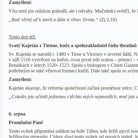
Zamyšlení:
Víra není jen otázkou pohodlí, ale i odvahy. Mučedníci svědčí, že 
„Buď věrný až k smrti a dám ti věnec života.“
(Zj 2,10)
Tento den též:
Svatý Kajetán z Tienne, kněz a spoluzakladatel řádu theatinů
Sv. Kajetán se narodil r. 1480 v Tiene u Vicenzy v severní Itálii. 
v září 1516 vysvěcen na kněze, svou první mši svatou – primici – 
Benátkách v letech 1520–1523. Spolu s biskupem v Chieti Gianem 
potřebným se také věnoval formaci kněží. Dále také spolu se svým s
Zamyšlení:
Kajetán ukazuje, že reforma společnosti začíná proměnou srdce. Ch
„Cokoliv jste učinili jednomu z těchto mých nejmenších, mně jste u
6. srpna
Proměnění Páně
Tento svátek připomíná událost na hoře Tábor, kde Ježíš zjevil svou
Ježíšovým utrpením. Církev slaví tento svátek od prvních staletí. 