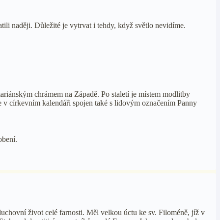
i naději. Důležité je vytrvat i tehdy, když světlo nevidíme.
mariánským chrámem na Západě. Po staletí je místem modlitby
je v církevním kalendáři spojen také s lidovým označením Panny
obení.
hovní život celé farnosti. Měl velkou úctu ke sv. Filoméně, jíž v