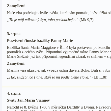
Zamyšlení:
Naše víra potřebuje chvíle světla, které nám pomáhají nést těžká o
„To je můj milovaný Syn, toho poslouchejte.“
(Mk 9,7)
5. srpna
Posvěcení římské baziliky Panny Marie
Bazilika Santa Maria Maggiore v Římě byla postavena po koncilu 
poutníků z celého světa. Připomíná výjimečné místo Panny Marie v
Marie Sněžné, jež tak připomíná legendární zázrak se sněhem v 
Zamyšlení:
Mariina víra ukazuje, jak vypadá úplná důvěra Bohu. Bůh si vybí
„Hle, služebnice Páně; staň se mi podle tvého slova.“
(Lk 1,38)
4. srpna
Svatý Jan Maria Vianney
Narodil se 8. května 1786 v městečku Dardilly u Lyonu. Navzdory s