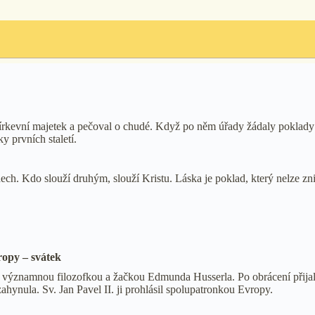
írkevní majetek a pečoval o chudé. Když po něm úřady žádaly poklady c
y prvních staletí.
ech. Kdo slouží druhým, slouží Kristu. Láska je poklad, který nelze zni
ropy – svátek
 se významnou filozofkou a žačkou Edmunda Husserla. Po obrácení přijal
hynula. Sv. Jan Pavel II. ji prohlásil spolupatronkou Evropy.