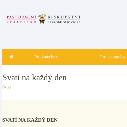
Pro katechezi
Pro evangelizac
Svatí na každý den
Úvod
SVATÍ NA KAŽDÝ DEN