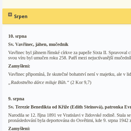
Srpen
10. srpna
Sv. Vavřinec, jáhen, mučedník
Vavřinec byl jáhnem římské církve za papeže Sixta II. Spravoval c
svou víru byl umučen roku 258. Patří mezi nejuctívanější mučedník
Zamyšlení:
Vavřinec připomíná, že skutečné bohatství není v majetku, ale v lid
„Radostného dárce miluje Bůh.“
(2 Kor 9,7)
9. srpna
Sv. Terezie Benedikta od Kříže (Edith Steinová), patronka Ev
Narodila se 12. října 1891 ve Vratislavi v židovské rodině. Stala
pronásledování byla deportována do Osvětimi, kde 9. srpna 1942 za
Zamyšlení: