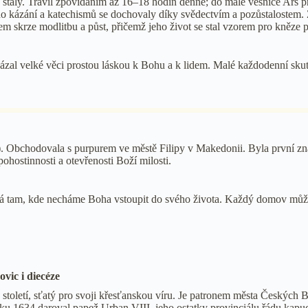
luvu staly. Trávil zpovídáním až 16–18 hodin denně; do malé vesnice Ars 
eho kázání a katechismů se dochovaly díky svědectvím a pozůstalostem. 
em skrze modlitbu a půst, přičemž jeho život se stal vzorem pro kněze p
dokázal velké věci prostou láskou k Bohu a k lidem. Malé každodenní s
ko). Obchodovala s purpurem ve městě Filipy v Makedonii. Byla první z
ohostinnosti a otevřenosti Boží milosti.
ná tam, kde necháme Boha vstoupit do svého života. Každý domov může
vic i diecéze
. století, sťatý pro svoji křesťanskou víru. Je patronem města Českýc
ku 1634 daroval papež Urban VIII. jeho ostatky provinciálu řádu ka