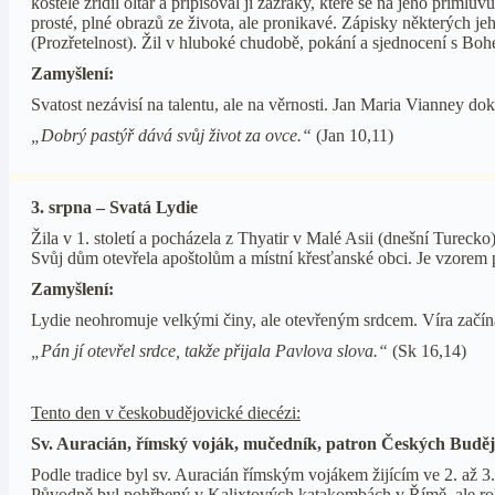
kostele zřídil oltář a připisoval jí zázraky, které se na jeho přím
prosté, plné obrazů ze života, ale pronikavé. Zápisky některých j
(Prozřetelnost). Žil v hluboké chudobě, pokání a sjednocení s Boh
Zamyšlení:
Svatost nezávisí na talentu, ale na věrnosti. Jan Maria Vianney 
„Dobrý pastýř dává svůj život za ovce.“
(Jan 10,11)
3. srpna – Svatá Lydie
Žila v 1. století a pocházela z Thyatir v Malé Asii (dnešní Turec
Svůj dům otevřela apoštolům a místní křesťanské obci. Je vzorem p
Zamyšlení:
Lydie neohromuje velkými činy, ale otevřeným srdcem. Víra začí
„Pán jí otevřel srdce, takže přijala Pavlova slova.“
(Sk 16,14)
Tento den v českobudějovické diecézi:
Sv. Auracián, římský voják, mučedník, patron Českých Budějo
Podle tradice byl sv. Auracián římským vojákem žijícím ve 2. až 3
Původně byl pohřbený v Kalixtových katakombách v Římě, ale ro