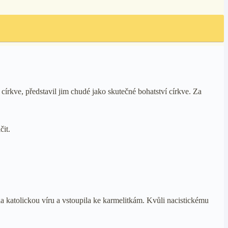
írkve, představil jim chudé jako skutečné bohatství církve. Za
čit.
a katolickou víru a vstoupila ke karmelitkám. Kvůli nacistickému