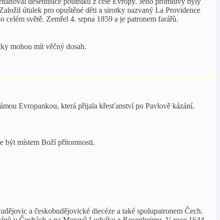
přitahoval desetitisíce poutníků z celé Evropy. Jeho promluvy byly
Založil útulek pro opuštěné děti a sirotky nazvaný La Providence
o celém světě. Zemřel 4. srpna 1859 a je patronem farářů.
kutky mohou mít věčný dosah.
námou Evropankou, která přijala křesťanství po Pavlově kázání.
 být místem Boží přítomnosti.
h Budějovic a českobudějovické diecéze a také spolupatronem Čech.
pucínů v Čechách a na Moravě Ludvíku z Rosenheimu. V roce 1644