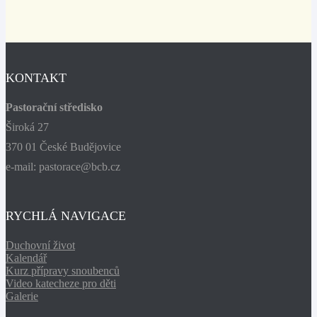
KONTAKT
Pastorační středisko
Široká 27
370 01 České Budějovice
e-mail: pastorace@bcb.cz
RYCHLÁ NAVIGACE
Duchovní život
Kalendář
Kurz přípravy snoubenců
Video katecheze pro děti
Galerie