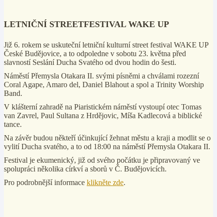
LETNIČNÍ STREETFESTIVAL WAKE UP
Již 6. rokem se uskuteční letniční kulturní street festival WAKE UP
České Budějovice, a to odpoledne v sobotu 23. května před
slavností Seslání Ducha Svatého od dvou hodin do šesti.
Náměstí Přemysla Otakara II. svými písněmi a chválami rozezní
Coral Agape, Amaro del, Daniel Blahout a spol a Trinity Worship
Band.
V klášterní zahradě na Piaristickém náměstí vystoupí otec Tomas
van Zavrel, Paul Sultana z Hrdějovic, Míša Kadlecová a biblické
tance.
Na závěr budou někteří účinkující žehnat městu a kraji a modlit se o
vylití Ducha svatého, a to od 18:00 na náměstí Přemysla Otakara II.
Festival je ekumenický, již od svého počátku je připravovaný ve
spolupráci několika církví a sborů v Č. Budějovicích.
Pro podrobnější informace
klikněte zde
.