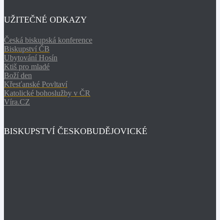
UŽITEČNÉ ODKAZY
Česká biskupská konference
Biskupství ČB
Ubytování Hosín
Ktiš pro mladé
Boží den
Křesťanské Povltaví
Katolické bohoslužby v ČR
Víra.CZ
BISKUPSTVÍ ČESKOBUDĚJOVICKÉ