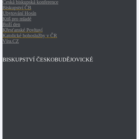
Česká biskupská konference
Biskupství ČB
Ubytování Hosín
Ktiš pro mladé
Boží den
Křesťanské Povltaví
Katolické bohoslužby v ČR
Víra.CZ
BISKUPSTVÍ ČESKOBUDĚJOVICKÉ