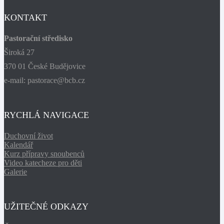
KONTAKT
Pastorační středisko
Široká 27
370 01 České Budějovice
e-mail: pastorace@bcb.cz
RYCHLÁ NAVIGACE
Duchovní život
Kalendář
Kurz přípravy snoubenců
Video katecheze pro děti
Galerie
UŽITEČNÉ ODKAZY