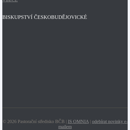
BISKUPSTVÍ ČESKOBUDĚJOVICKÉ
© 2026 Pastorační středisko BČB |
IS OMNIA
|
odebírat novinky e-
mailem