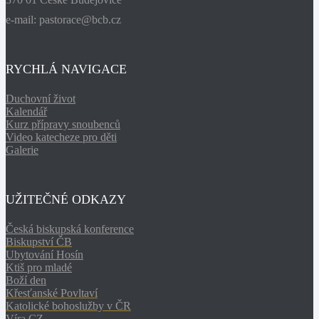
e-mail: pastorace@bcb.cz
RYCHLÁ NAVIGACE
Duchovní život
Kalendář
Kurz přípravy snoubenců
Video katecheze pro děti
Galerie
UŽITEČNÉ ODKAZY
Česká biskupská konference
Biskupství ČB
Ubytování Hosín
Ktiš pro mladé
Boží den
Křesťanské Povltaví
Katolické bohoslužby v ČR
Víra.CZ