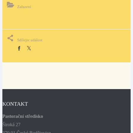
Zařazení
Sdílejte událost
KONTAKT
Pastorační středisko
Široká 27
370 01 České Budějovice