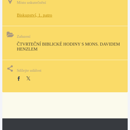
Místo uskutečnění
Biskupství, 1. patro
Zařazení
ČTVRTEČNÍ BIBLICKÉ HODINY S MONS. DAVIDEM 
HENZLEM
Sdílejte událost