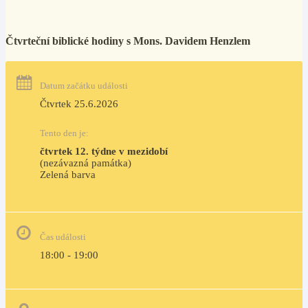
Čtvrteční biblické hodiny s Mons. Davidem Henzlem
Datum začátku události
Čtvrtek 25.6.2026
Tento den je:
čtvrtek 12. týdne v mezidobí
(nezávazná památka)
Zelená barva                                                                        
Čas události
18:00 - 19:00