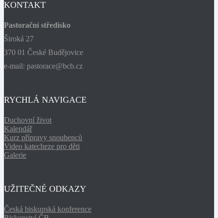
KONTAKT
Pastorační středisko
Široká 27
370 01 České Budějovice
e-mail: pastorace@bcb.cz
RYCHLÁ NAVIGACE
Duchovní život
Kalendář
Kurz přípravy snoubenců
Video katecheze pro děti
Galerie
UŽITEČNÉ ODKAZY
Česká biskupská konference
Biskupství ČB