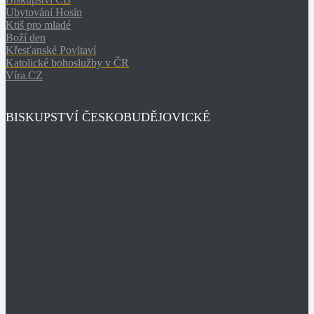
Ubytování Hosín
Ktiš pro mladé
Boží den
Křesťanské Povltaví
Katolické bohoslužby v ČR
Víra.CZ
BISKUPSTVÍ ČESKOBUDĚJOVICKÉ